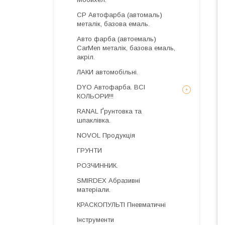
CP Автофарба (автомаль)
металік, базова емаль.
Авто фарба (автоемаль)
CarMen металік, базова емаль,
акріл.
ЛАКИ автомобільні.
DYO Автофарба. ВСІ
КОЛЬОРИ!!!
RANAL Ґрунтовка та
шпаклівка.
NOVOL Продукція
ГРУНТИ
РОЗЧИННИК.
SMIRDEX Абразивні
матеріали.
КРАСКОПУЛЬТІ Пневматичні
Інструменти