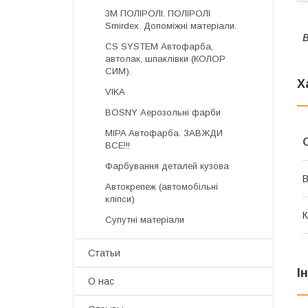
3М ПОЛІРОЛІ. ПОЛІРОЛІ
Smirdex. Допоміжні матеріали.
В
CS SYSTEM Автофарба,
автолак, шпаклівки (КОЛОР
СИМ).
Х
VIKA
BOSNY Аерозольні фарби
MIPA Автофарба. ЗАВЖДИ
ВСЕ!!!
Фарбування деталей кузова
В
Автокрепеж (автомобільні
кліпси)
К
Супутні матеріали
Статьи
І
О нас