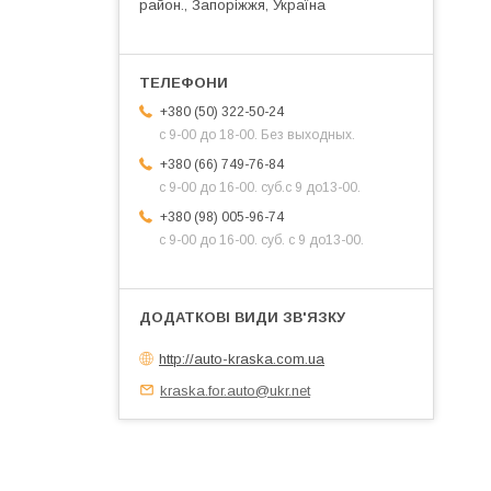
район., Запоріжжя, Україна
+380 (50) 322-50-24
с 9-00 до 18-00. Без выходных.
+380 (66) 749-76-84
с 9-00 до 16-00. суб.с 9 до13-00.
+380 (98) 005-96-74
с 9-00 до 16-00. суб. с 9 до13-00.
http://auto-kraska.com.ua
kraska.for.auto@ukr.net