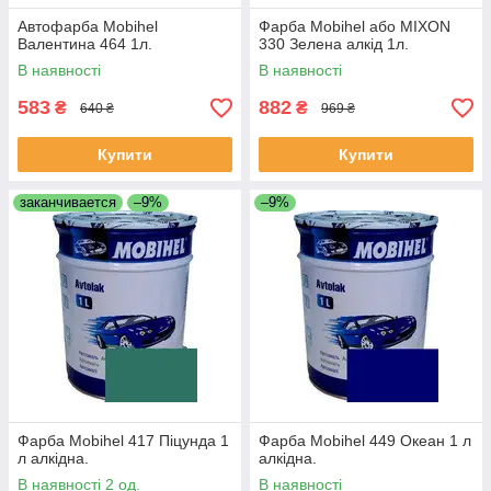
Автофарба Mobihel
Фарба Mobihel або MIXON
Валентина 464 1л.
330 Зелена алкід 1л.
В наявності
В наявності
583
882
₴
₴
640 ₴
969 ₴
Купити
Купити
заканчивается
–9%
–9%
Фарба Mobihel 417 Піцунда 1
Фарба Mobihel 449 Океан 1 л
л алкідна.
алкідна.
В наявності 2 од.
В наявності