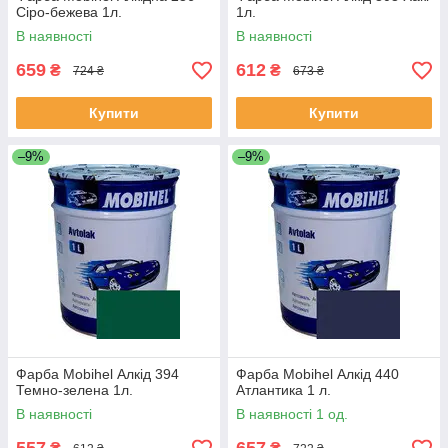
Сіро-бежева 1л.
1л.
В наявності
В наявності
659
612
₴
₴
724 ₴
673 ₴
Купити
Купити
–9%
–9%
Фарба Mobihel Алкід 394
Фарба Mobihel Алкід 440
Темно-зелена 1л.
Атлантика 1 л.
В наявності
В наявності 1 од.