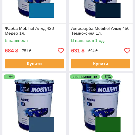
Фарба Mobihel Алкід 428
Автофарба Mobihel Алкід 456
Медео 1л.
Темно-синя 1л.
В наявності
В наявності 1 од.
684
631
₴
₴
751 ₴
694 ₴
Купити
Купити
–9%
заканчивается
–9%