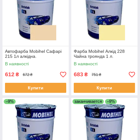
Автофарба Mobihel Сафарі
Фарба Mobihel Алкід 228
215 1л алкідна.
Чайна троянда 1 л.
В наявності
В наявності
612
683
₴
₴
672 ₴
751 ₴
Купити
Купити
–9%
заканчивается
–9%