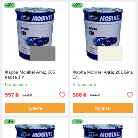
–9%
–9%
Фарба Mobihel Алкід 605
Фарба Mobihel Алкід 201 Біла
нарва 1 л.
1л.
В наявності
В наявності
557
586
₴
₴
612 ₴
644 ₴
Купити
Купити
–9%
–9%