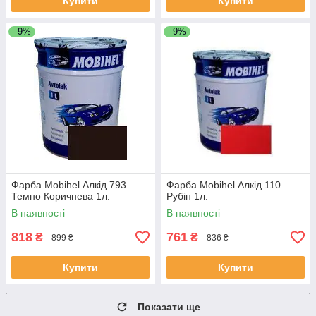
Купити
Купити
–9%
–9%
Фарба Mobihel Алкід 793
Фарба Mobihel Алкід 110
Темно Коричнева 1л.
Рубін 1л.
В наявності
В наявності
818
761
₴
₴
899 ₴
836 ₴
Купити
Купити
Показати ще