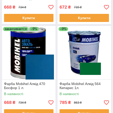
668
672
₴
₴
734 ₴
739 ₴
Купити
Купити
заканчивается
–9%
–9%
Фарба Mobihel Алкід 470
Фарба Mobihel Алкід 564
Босфор 1 л.
Кипарис 1л.
В наявності
В наявності
668
785
₴
₴
734 ₴
863 ₴