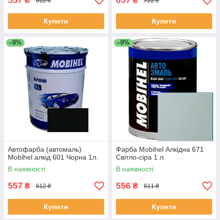
557
657
₴
₴
612 ₴
722 ₴
Купити
Купити
–9%
–9%
Автофарба (автомаль)
Фарба Mobihel Алкідна 671
Mobihel алкід 601 Чорна 1л.
Світло-сіра 1 л.
В наявності
В наявності
557
556
₴
₴
612 ₴
611 ₴
Купити
Купити