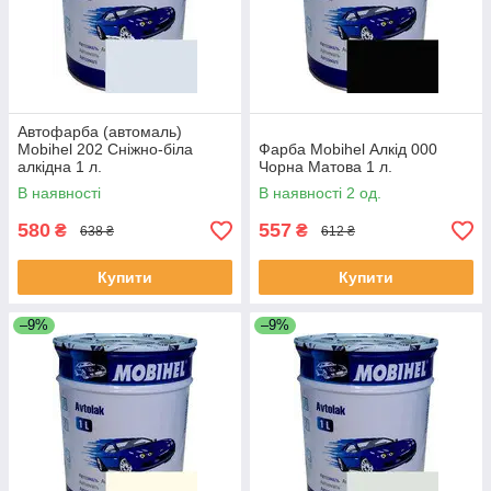
Автофарба (автомаль)
Mobihel 202 Сніжно-біла
Фарба Mobihel Алкід 000
алкідна 1 л.
Чорна Матова 1 л.
В наявності
В наявності 2 од.
580
557
₴
₴
638 ₴
612 ₴
Купити
Купити
–9%
–9%