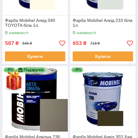
Фарба Mobihel Алкід 040
Фарба Mobihel Алкід 233 біла
TOYOTA біла 1л.
1л.
В наявності
В наявності
587
653
₴
₴
645 ₴
718 ₴
Купити
Купити
–9%
Подарунок
–9%
Фарба Mobihel Алкідна 236
Фарба Mobihel Алкід 303 Хакі