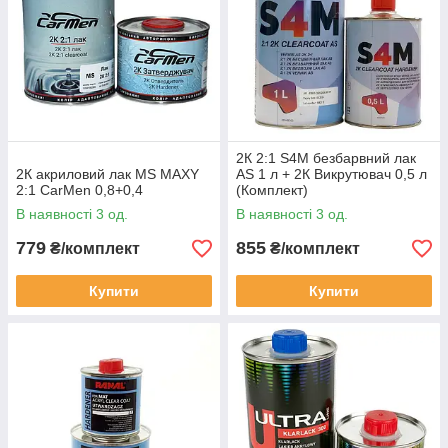
2К 2:1 S4M безбарвний лак
2К акриловий лак MS MAXY
AS 1 л + 2К Викрутювач 0,5 л
2:1 СarMen 0,8+0,4
(Комплект)
В наявності 3 од.
В наявності 3 од.
779
855
₴/комплект
₴/комплект
Купити
Купити