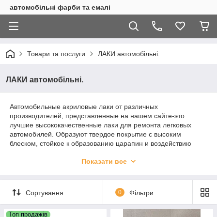
автомобільні фарби та емалі
Товари та послуги
ЛАКИ автомобільні.
ЛАКИ автомобільні.
Автомобильные акриловые лаки от различных
производителей, представленные на нашем сайте-это
лучшие высококачественные лаки для ремонта легковых
автомобилей. Образуют твердое покрытие с высоким
блеском, стойкое к образованию царапин и воздействию
химических реагентов. Подложки-ремонтные лакокрасочные
Показати все
покрытия. Все лаки используются как на профессиональных
СТО, так и в любительских мастерских. Фасовки 1литр
лака+0,5 литра отвердителя или 0.5 литра лака и 0,25литра
отвердителя.
Сортування
0
Фільтри
Топ продажів