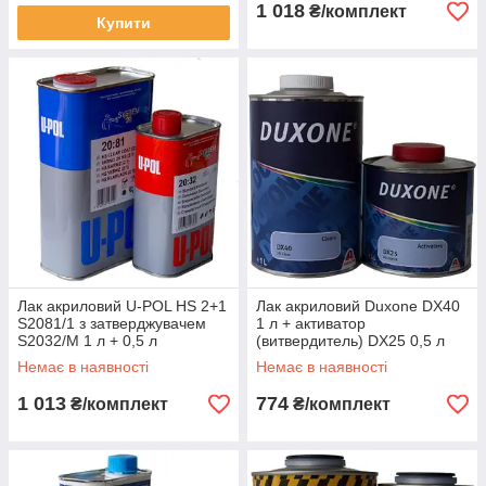
1 018
₴/комплект
Купити
Лак акриловий U-POL HS 2+1
Лак акриловий Duxone DX40
S2081/1 з затверджувачем
1 л + активатор
S2032/M 1 л + 0,5 л
(витвердитель) DX25 0,5 л
Немає в наявності
Немає в наявності
1 013
774
₴/комплект
₴/комплект