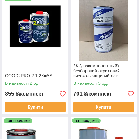
2К (двокомпонентний)
безбарвний акриловий
GOOD2PRO 2:1 2K=AS
високо-глянцевий лак
CarMen.
В наявності 2 од.
В наявності 3 од.
855
701
₴/комплект
₴/комплект
Купити
Купити
Топ продажів
Топ продажів