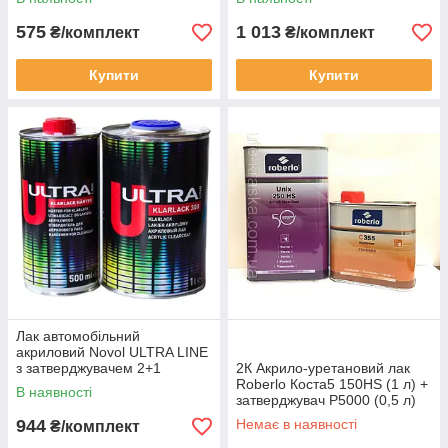
575
1 013
₴/комплект
₴/комплект
Купити
Купити
Лак автомобільний
акриловий Novol ULTRA LINE
з затверджувачем 2+1
2К Акрило-уретановий лак
комплект 1.5 л
Roberlo Коста5 150HS (1 л) +
В наявності
затверджувач Р5000 (0,5 л)
944
Немає в наявності
₴/комплект