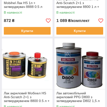
Mobihel Лак HS 1л +
Anti-Scratch 2+1 з
затверджувач 8888 0.5 л
затверджувачем 8800 1 л +
0.5 л.
В наявності
В наявності
872
1 089
₴
₴/комплект
Купити
Купити
Лак акриловий Мобіхел HS
Лак автомобільний
Anti-Scratch 2+1 з
акриловий PPG D800 з
затверджувачем 8800 0.5 л +
затверджувачем D802 1,5 л
0.25 л.
комплект
В наявності
В наявності