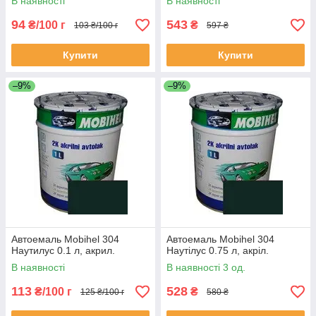
В наявності
В наявності
94
543
₴/100 г
₴
103 ₴/100 г
597 ₴
Купити
Купити
–9%
–9%
Автоемаль Mobihel 304
Автоемаль Mobihel 304
Наутилус 0.1 л, акрил.
Наутілус 0.75 л, акріл.
В наявності
В наявності 3 од.
113
528
₴/100 г
₴
125 ₴/100 г
580 ₴