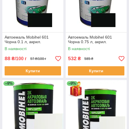
Автоемаль Mobihel 601
Автоемаль Mobihel 601
Чорна 0.1 л, акрил.
Чорна 0.75 л, акрил.
В наявності
В наявності
88
532
₴/100 г
₴
97 ₴/100 г
585 ₴
Купити
Купити
–9%
–9%