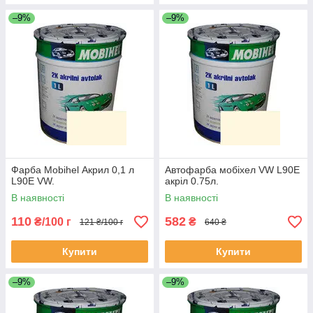
–9%
–9%
Фарба Mobihel Акрил 0,1 л
Автофарба мобіхел VW L90E
L90E VW.
акріл 0.75л.
В наявності
В наявності
110
582
₴/100 г
₴
121 ₴/100 г
640 ₴
Купити
Купити
–9%
–9%