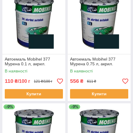
Автоемаль Mobihel 377
Автоемаль Mobihel 377
Мурена 0.1 л, акрил.
Мурена 0.75 л, акрил.
В наявності
В наявності
110
556
₴/100 г
₴
121 ₴/100 г
611 ₴
Купити
Купити
–9%
–9%