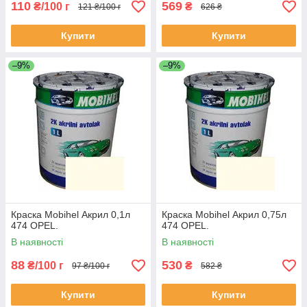
110
569
₴/100 г
₴
121 ₴/100 г
626 ₴
Купити
Купити
–9%
–9%
Краска Mobihel Акрил 0,1л
Краска Mobihel Акрил 0,75л
474 OPEL.
474 OPEL.
В наявності
В наявності
88
530
₴/100 г
₴
97 ₴/100 г
582 ₴
Купити
Купити