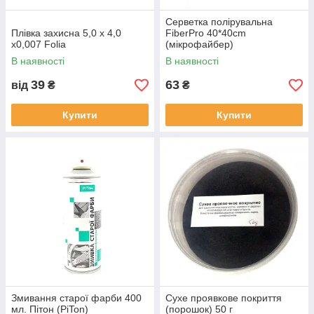
Серветка полірувальна
Плівка захисна 5,0 х 4,0
FiberPro 40*40cm
х0,007 Folia
(мікрофайбер)
В наявності
В наявності
39
63
від
₴
₴
Купити
Купити
Змивання старої фарби 400
Сухе проявкове покриття
мл. Пітон (PiTon)
(порошок) 50 г