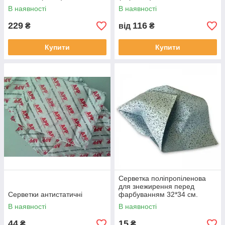
В наявності
В наявності
229
116
₴
від
₴
Купити
Купити
Серветка поліпропіленова
для знежирення перед
Серветки антистатичні
фарбуванням 32*34 см.
В наявності
В наявності
44
15
₴
₴