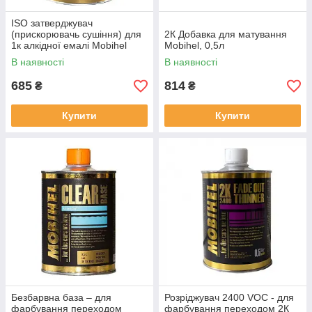
ISO затверджувач
(прискорювачь сушіння) для
2К Добавка для матування
1к алкідної емалі Mobihel
Mobihel, 0,5л
0,5л
В наявності
В наявності
685
814
₴
₴
Купити
Купити
Безбарвна база – для
Розріджувач 2400 VOC - для
фарбування переходом
фарбування переходом 2К