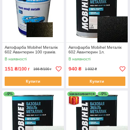
Автофарба Mobihel Металік
Автофарба Mobihel Металік
602 Авантюрин 100 грамів.
602 Авантюрин 1л.
В наявності
В наявності
151
940
₴/100 г
₴
166 ₴/100 г
1 032 ₴
Купити
Купити
–9%
заканчивается
–9%