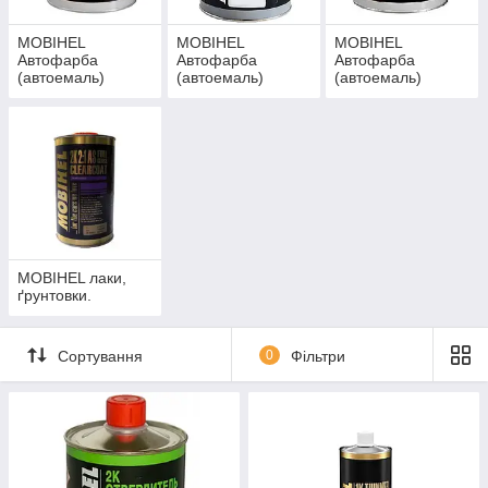
MOBIHEL
MOBIHEL
MOBIHEL
Автофарба
Автофарба
Автофарба
(автоемаль)
(автоемаль)
(автоемаль)
металік, базова
акрилова.
алкідна.
емаль.
MOBIHEL лаки,
ґрунтовки.
Сортування
0
Фільтри