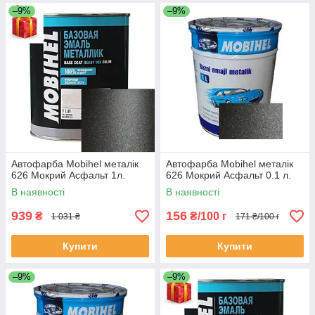
–9%
–9%
Автофарба Mobihel металік
Автофарба Mobihel металік
626 Мокрий Асфальт 1л.
626 Мокрий Асфальт 0.1 л.
В наявності
В наявності
939
156
₴
₴/100 г
1 031 ₴
171 ₴/100 г
Купити
Купити
–9%
–9%