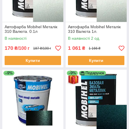
Автофарба Mobihel Металік
Автофарба Mobihel Металік
310 Валюта. 0.1л
310 Валюта 1л.
В наявності
В наявності 2 од.
170
1 061
₴/100 г
₴
187 ₴/100 г
1 166 ₴
Купити
Купити
–9%
–9%
Подарунок