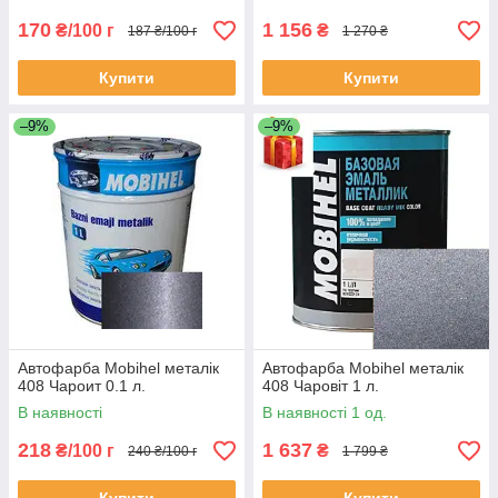
170
1 156
₴/100 г
₴
187 ₴/100 г
1 270 ₴
Купити
Купити
–9%
–9%
Автофарба Mobihel металік
Автофарба Mobihel металік
408 Чароит 0.1 л.
408 Чаровіт 1 л.
В наявності
В наявності 1 од.
218
1 637
₴/100 г
₴
240 ₴/100 г
1 799 ₴