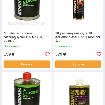
Mobihel акриловий
1K розріджувач - для 1К
затверджувач 100 мл (на
алкідної емалі (20%) Mobihel
розлив)
1л.
В наявності
В наявності
159
379
₴
₴
Купити
Купити