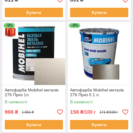
Купити
Купити
–9%
–9%
Автофарба Mobihel металік
Автофарба Mobihel металік
276 Приз 1л.
276 Приз 0.1 л.
В наявності
В наявності
966
156
₴
₴/100 г
1 061 ₴
171 ₴/100 г
Купити
Купити