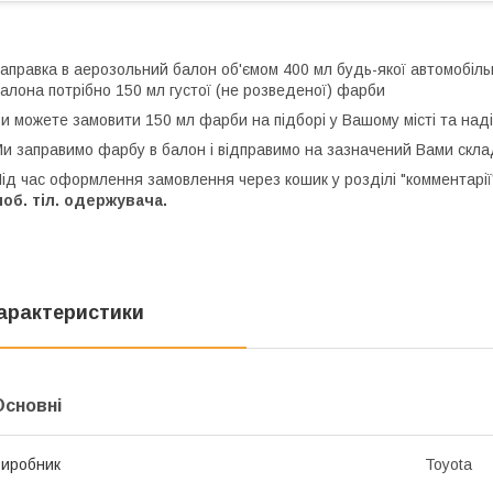
аправка в аерозольний балон об'ємом 400 мл будь-якої автомобіль
алона потрібно 150 мл густої (не розведеної) фарби
и можете замовити 150 мл фарби на підборі у Вашому місті та над
и заправимо фарбу в балон і відправимо на зазначений Вами скла
ід час оформлення замовлення через кошик у розділі "комментарії"
об. тіл. одержувача.
арактеристики
Основні
иробник
Toyota