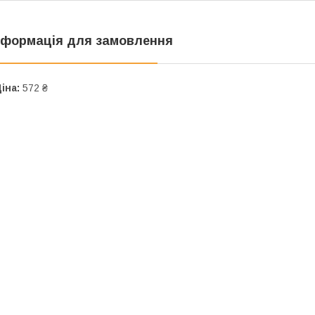
нформація для замовлення
іна:
572 ₴