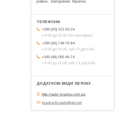
район., Запоріжжя, Україна
+380 (50) 322-50-24
с 9-00 до 18-00. Без выходных.
+380 (66) 749-76-84
с 9-00 до 16-00. суб.с 9 до13-00.
+380 (98) 005-96-74
с 9-00 до 16-00. суб. с 9 до13-00.
http://auto-kraska.com.ua
kraska.for.auto@ukr.net