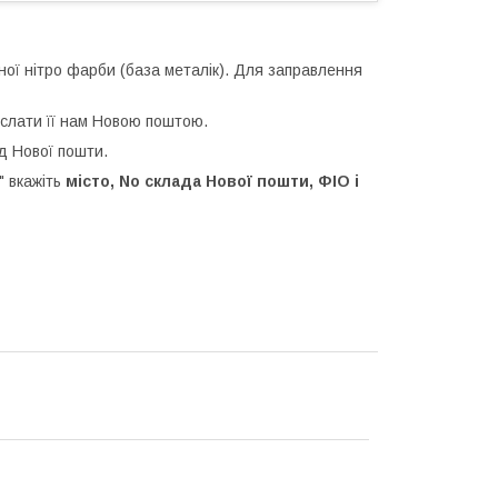
ної нітро фарби (база металік). Для заправлення
іслати її нам Новою поштою.
д Нової пошти.
 вкажіть
місто, No склада Нової пошти, ФІО і