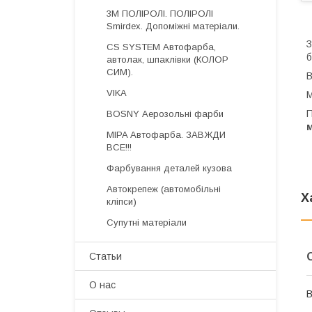
3М ПОЛІРОЛІ. ПОЛІРОЛІ
Smirdex. Допоміжні матеріали.
З
CS SYSTEM Автофарба,
б
автолак, шпаклівки (КОЛОР
СИМ).
В
VIKA
М
П
BOSNY Аерозольні фарби
м
MIPA Автофарба. ЗАВЖДИ
ВСЕ!!!
Фарбування деталей кузова
Автокрепеж (автомобільні
Х
кліпси)
Супутні матеріали
Статьи
О нас
В