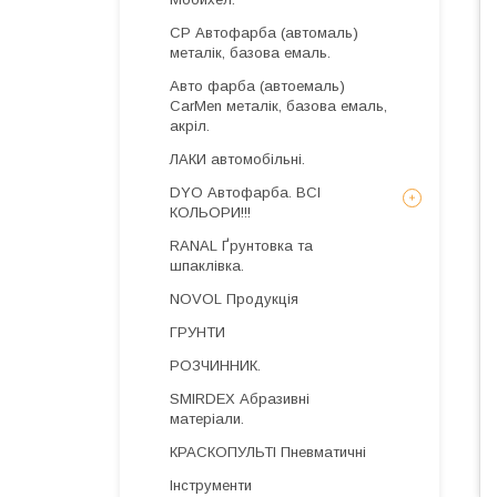
CP Автофарба (автомаль)
металік, базова емаль.
Авто фарба (автоемаль)
CarMen металік, базова емаль,
акріл.
ЛАКИ автомобільні.
DYO Автофарба. ВСІ
КОЛЬОРИ!!!
RANAL Ґрунтовка та
шпаклівка.
NOVOL Продукція
ГРУНТИ
РОЗЧИННИК.
SMIRDEX Абразивні
матеріали.
КРАСКОПУЛЬТІ Пневматичні
Інструменти