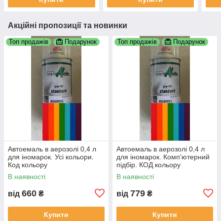
Акційні пропозиції та новинки
Топ продажів
Подарунок
Топ продажів
Подарунок
Автоемаль в аерозолі 0,4 л
Автоемаль в аерозолі 0,4 л
для іномарок. Усі кольори.
для іномарок. Комп'ютерний
Код кольору
підбір. КОД кольору
ОБОВЯЗКОВИЙ!!! По VIN
ОБОВЯЗКОВИЙ!!! По VIN
В наявності
В наявності
коду НЕ ПРАЦЮЕМО!!!
коду не працюемо!!!
660
779
від
₴
від
₴
Купити
Купити