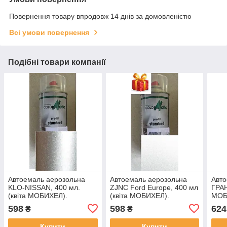
Повернення товару впродовж 14 днів за домовленістю
Всі умови повернення
Подібні товари компанії
Автоемаль аерозольна
Автоемаль аерозольна
Авто
KLO-NISSAN, 400 мл.
ZJNC Ford Europe, 400 мл
ГРАН
(квіта МОБИХЕЛ).
(квіта МОБИХЕЛ).
МОБ
598
598
624
₴
₴
Купити
Купити