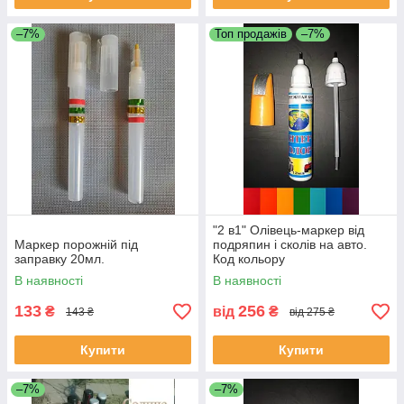
–7%
Топ продажів
–7%
"2 в1" Олівець-маркер від
Маркер порожній під
подряпин і сколів на авто.
заправку 20мл.
Код кольору
ОБОВ'ЯЗКОВИЙ!!!
В наявності
В наявності
133
256
₴
від
₴
143 ₴
від 275 ₴
Купити
Купити
–7%
–7%