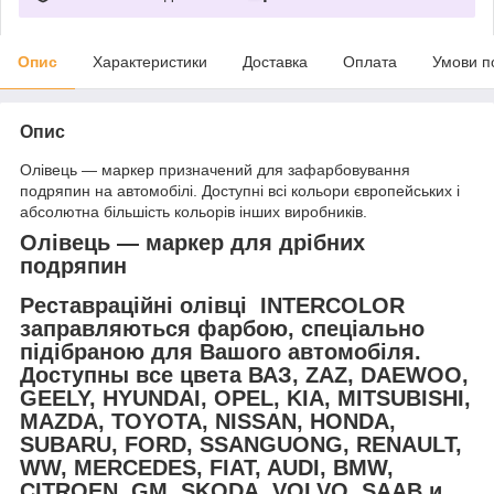
Опис
Характеристики
Доставка
Оплата
Умови п
Опис
Олівець — маркер призначений для зафарбовування
подряпин на автомобілі. Доступні всі кольори європейських і
абсолютна більшість кольорів інших виробників.
Олівець — маркер для дрібних
подряпин
Реставраційні олівці INTERCOLOR
заправляються фарбою, спеціально
підібраною для Вашого автомобіля.
Доступны все цвета ВАЗ, ZAZ, DAEWOO,
GEELY, HYUNDAI, OPEL, KIA, MITSUBISHI,
MAZDA, TOYOTA, NISSAN, HONDA,
SUBARU, FORD, SSANGUONG, RENAULT,
WW, MERCEDES, FIAT, AUDI, BMW,
CITROEN, GM, SKODA, VOLVO, SAAB и