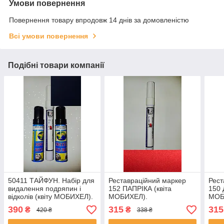
Умови повернення
Повернення товару впродовж 14 днів за домовленістю
Всі умови повернення
Подібні товари компанії
50411 ТАЙФУН. Набір для
Реставраційний маркер
Рест
видалення подряпин і
152 ПАПРІКА (квіта
150 
відколів (квіту МОБИХЕЛ).
МОБИХЕЛ).
МОБ
390
315
315
₴
₴
420 ₴
338 ₴