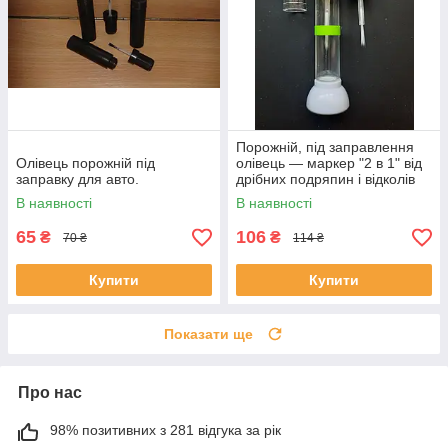
Порожній, під заправлення
Олівець порожній під
олівець — маркер "2 в 1" від
заправку для авто.
дрібних подряпин і відколів
на авто 10 мл.
В наявності
В наявності
65
106
₴
₴
70 ₴
114 ₴
Купити
Купити
Показати ще
Про нас
98% позитивних з 281 відгука за рік