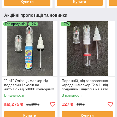
Купити
Купити
Акційні пропозиції та новинки
Топ продажів
–7%
–7%
"2 в1" Олівець-маркер від
Порожній, під заправлення
подряпин і сколів на
карадаш-маркер "2 в 1" від
авто.Понад 50000 кольорів!!!
подряпин і відколів на авто
20 мл.
В наявності
В наявності
275
127
від
₴
₴
від 296 ₴
136 ₴
Купити
Купити