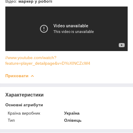
Відео:
маркер у роботі
//www.youtube.com/watch?
feature=player_detailpage&v=DYoXINCZcW4
Приховати
Характеристики
Основні атрибути
Країна виробник
Україна
Тип
Олівець