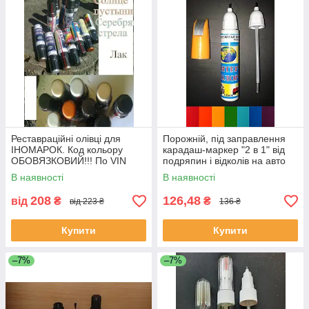
Реставраційні олівці для
Порожній, під заправлення
ІНОМАРОК. Код кольору
карадаш-маркер "2 в 1" від
ОБОВЯЗКОВИЙ!!! По VIN
подряпин і відколів на авто
коду не працюемо!!!
12 мл.
В наявності
В наявності
208
126,48
від
₴
₴
від 223 ₴
136 ₴
Купити
Купити
–7%
–7%