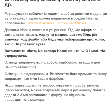
др.
Розташування табличок із кодами фарб за деякими моделями
авто та колірні карти можна подивитися в розділі Inkel за
посиланням
http://auto-kraska.uaprom.net/articles
Доставка Новою поштою в усі регіони. Під час оформлення
замовлення вкажіть
марку та модель автомобіля, рік
випуску, код фарби або будь-яку інформацію про колір,
якою Ви розташовуєте.
Встановити місто, No склада Нової пошти, ФІО і моб. тіл.
одержувача.
Олівець заправляється фарбою, підібраною за кодом для
Вашого автомобіля.
Олівець не є одноразовим. Ви зможете його промити та знову
заправити тією ж чи іншою фарбою.
Якщо маркер довго не використовувався і фарба загусла
(перо засохло), можна потримати перо в розчиннику No647 і
додати 2-3 мл розчинника в фарбу. Це відновить
працездатність маркера.