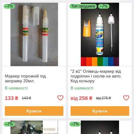
–7%
Топ продажів
–7%
"2 в1" Олівець-маркер від
Маркер порожній під
подряпин і сколів на авто.
заправку 20мл.
Код кольору
ОБОВ'ЯЗКОВИЙ!!!
В наявності
В наявності
133
256
₴
від
₴
143 ₴
від 275 ₴
Купити
Купити
–7%
–7%