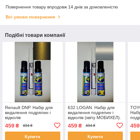
Повернення товару впродовж 14 днів за домовленістю
Всі умови повернення
Подібні товари компанії
Renault DNP. Набір для
632 LOGAN. Набір для
TOYO
видалення подряпин і
видалення подряпин і
Набі
відколів
відколів (квіту МОБИХЕЛ).
подр
МОБ
459
459
459
₴
₴
494 ₴
494 ₴
Купити
Купити