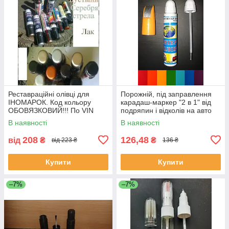
Реставраційні олівці для
Порожній, під заправлення
ІНОМАРОК. Код кольору
карадаш-маркер "2 в 1" від
ОБОВЯЗКОВИЙ!!! По VIN
подряпин і відколів на авто
коду не працюемо!!!
12 мл.
В наявності
В наявності
208
126,48
від
₴
₴
від 223 ₴
136 ₴
Купити
Купити
–7%
–7%