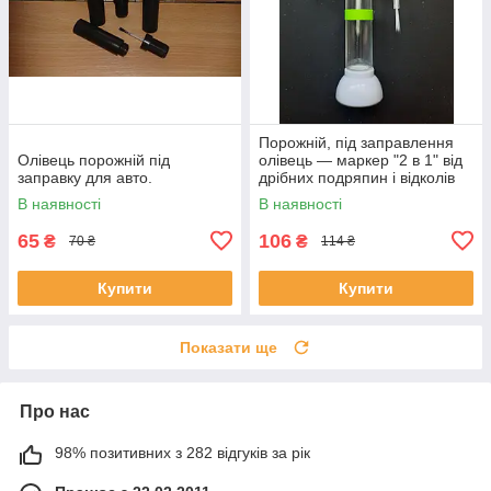
Порожній, під заправлення
Олівець порожній під
олівець — маркер "2 в 1" від
заправку для авто.
дрібних подряпин і відколів
на авто 10 мл.
В наявності
В наявності
65
106
₴
₴
70 ₴
114 ₴
Купити
Купити
Показати ще
Про нас
98% позитивних з 282 відгуків за рік