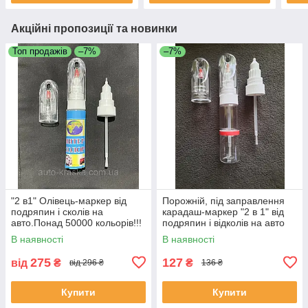
Акційні пропозиції та новинки
Топ продажів
–7%
–7%
"2 в1" Олівець-маркер від
Порожній, під заправлення
подряпин і сколів на
карадаш-маркер "2 в 1" від
авто.Понад 50000 кольорів!!!
подряпин і відколів на авто
20 мл.
В наявності
В наявності
275
127
від
₴
₴
від 296 ₴
136 ₴
Купити
Купити