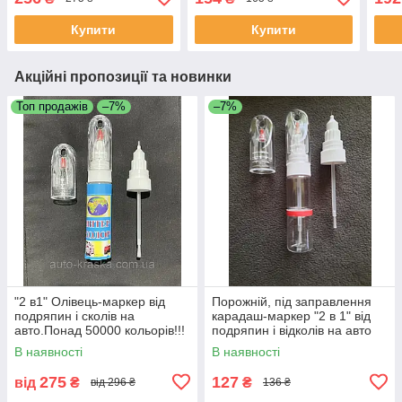
Купити
Купити
Акційні пропозиції та новинки
Топ продажів
–7%
–7%
"2 в1" Олівець-маркер від
Порожній, під заправлення
подряпин і сколів на
карадаш-маркер "2 в 1" від
авто.Понад 50000 кольорів!!!
подряпин і відколів на авто
20 мл.
В наявності
В наявності
275
127
від
₴
₴
від 296 ₴
136 ₴