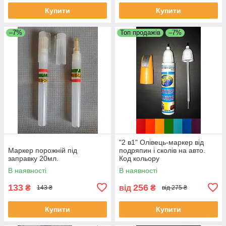
Купити
Купити
–7%
Топ продажів
–7%
"2 в1" Олівець-маркер від
Маркер порожній під
подряпин і сколів на авто.
заправку 20мл.
Код кольору
ОБОВ'ЯЗКОВИЙ!!!
В наявності
В наявності
133
256
₴
від
₴
143 ₴
від 275 ₴
Купити
Купити