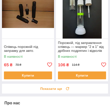
Порожній, під заправлення
Олівець порожній під
олівець — маркер "2 в 1" від
заправку для авто.
дрібних подряпин і відколів
на авто 10 мл.
В наявності
В наявності
65
106
₴
₴
70 ₴
114 ₴
Купити
Купити
Показати ще
Про нас