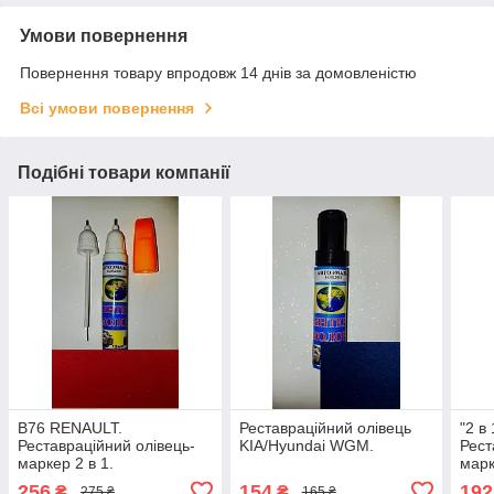
Умови повернення
Повернення товару впродовж 14 днів за домовленістю
Всі умови повернення
Подібні товари компанії
B76 RENAULT.
Реставраційний олівець
"2 в
Реставраційний олівець-
KIA/Hyundai WGM.
Рест
маркер 2 в 1.
марк
256
154
192
₴
₴
275 ₴
165 ₴