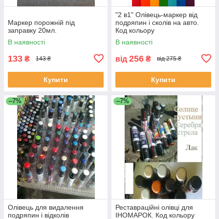
"2 в1" Олівець-маркер від
Маркер порожній під
подряпин і сколів на авто.
заправку 20мл.
Код кольору
ОБОВ'ЯЗКОВИЙ!!!
В наявності
В наявності
133
256
₴
від
₴
143 ₴
від 275 ₴
Купити
Купити
–7%
–7%
Олівець для видалення
Реставраційні олівці для
подряпин і відколів
ІНОМАРОК. Код кольору