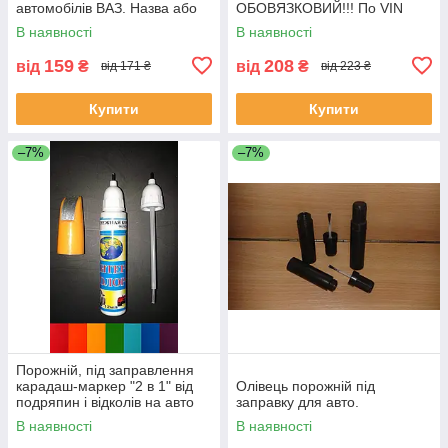
автомобілів ВАЗ. Назва або
ОБОВЯЗКОВИЙ!!! По VIN
код кольору обов'язкові!!
коду не працюемо!!!
В наявності
В наявності
159
208
від
₴
від
₴
від 171 ₴
від 223 ₴
Купити
Купити
–7%
–7%
Порожній, під заправлення
карадаш-маркер "2 в 1" від
Олівець порожній під
подряпин і відколів на авто
заправку для авто.
12 мл.
В наявності
В наявності