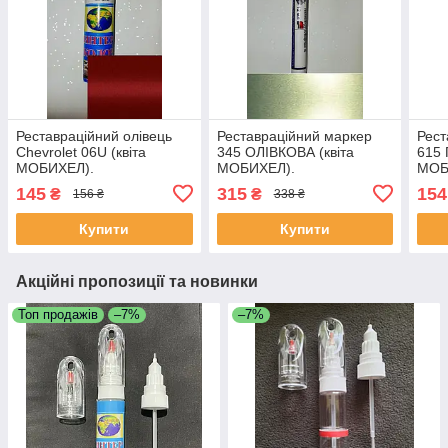
Реставраційний олівець
Реставраційний маркер
Рест
Chevrolet 06U (квіта
345 ОЛІВКОВА (квіта
615 
МОБИХЕЛ).
МОБИХЕЛ).
МОБ
145
315
154
₴
₴
156 ₴
338 ₴
Купити
Купити
Акційні пропозиції та новинки
Топ продажів
–7%
–7%