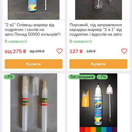
"2 в1" Олівець-маркер від
Порожній, під заправлення
подряпин і сколів на
карадаш-маркер "2 в 1" від
авто.Понад 50000 кольорів!!!
подряпин і відколів на авто
20 мл.
В наявності
В наявності
275
127
від
₴
₴
від 296 ₴
136 ₴
Купити
Купити
–7%
Топ продажів
–7%