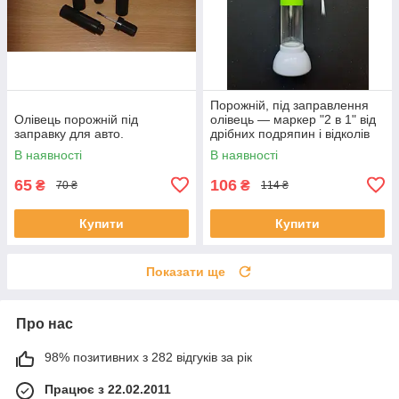
Порожній, під заправлення
Олівець порожній під
олівець — маркер "2 в 1" від
заправку для авто.
дрібних подряпин і відколів
на авто 10 мл.
В наявності
В наявності
65
106
₴
₴
70 ₴
114 ₴
Купити
Купити
Показати ще
Про нас
98% позитивних з 282 відгуків за рік
Працює з 22.02.2011