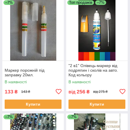
–7%
Топ продажів
–7%
"2 в1" Олівець-маркер від
Маркер порожній під
подряпин і сколів на авто.
заправку 20мл.
Код кольору
ОБОВ'ЯЗКОВИЙ!!!
В наявності
В наявності
133
256
₴
від
₴
143 ₴
від 275 ₴
Купити
Купити
–7%
–7%