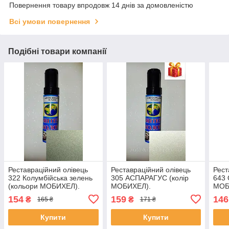
Повернення товару впродовж 14 днів за домовленістю
Всі умови повернення
Подібні товари компанії
Реставраційний олівець
Реставраційний олівець
Рест
322 Колумбійська зелень
305 АСПАРАГУС (колір
643 
(кольори МОБИХЕЛ).
МОБИХЕЛ).
МОБ
154
159
146
₴
₴
165 ₴
171 ₴
Купити
Купити