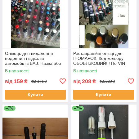
Олівець для видалення
Реставраційні олівці для
подряпин і відколів
ІНОМАРОК. Код кольору
автомобілів ВАЗ. Назва або
ОБОВЯЗКОВИЙ!!! По VIN
код кольору обов'язкові!!
коду не працюемо!!!
В наявності
В наявності
159
208
від
₴
від
₴
від 171 ₴
від 223 ₴
Купити
Купити
–7%
–7%