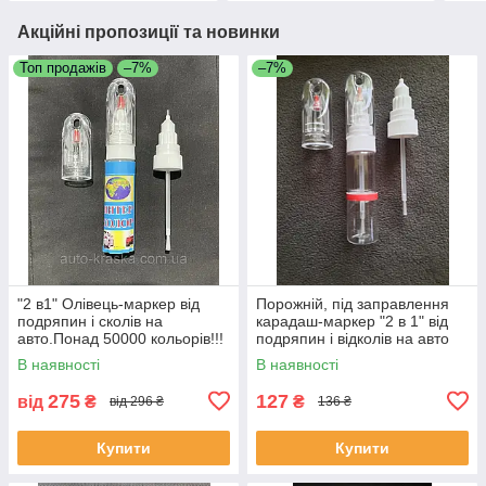
Акційні пропозиції та новинки
Топ продажів
–7%
–7%
"2 в1" Олівець-маркер від
Порожній, під заправлення
подряпин і сколів на
карадаш-маркер "2 в 1" від
авто.Понад 50000 кольорів!!!
подряпин і відколів на авто
20 мл.
В наявності
В наявності
275
127
від
₴
₴
від 296 ₴
136 ₴
Купити
Купити