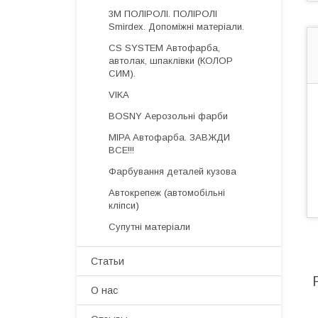
3М ПОЛІРОЛІ. ПОЛІРОЛІ
Smirdex. Допоміжні матеріали.
CS SYSTEM Автофарба,
автолак, шпаклівки (КОЛОР
СИМ).
VIKA
BOSNY Аерозольні фарби
MIPA Автофарба. ЗАВЖДИ
ВСЕ!!!
Фарбування деталей кузова
Автокрепеж (автомобільні
кліпси)
Супутні матеріали
Статьи
О нас