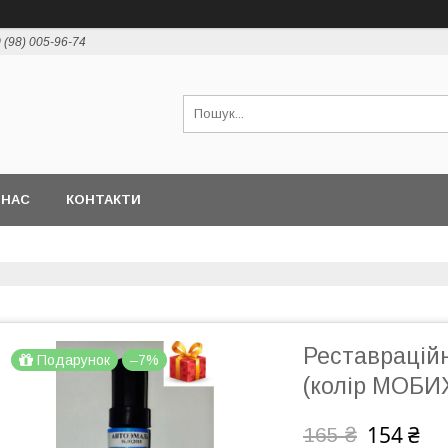
 (98) 005-96-74
 НАС
КОНТАКТИ
Реставрацій
Подарунок
–7%
(колір МОБИ
154 ₴
165 ₴