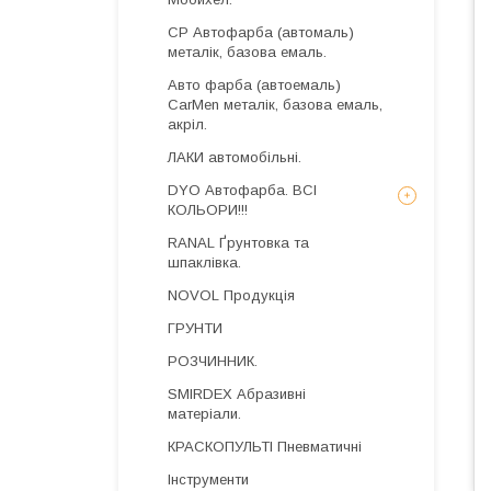
CP Автофарба (автомаль)
металік, базова емаль.
Авто фарба (автоемаль)
CarMen металік, базова емаль,
акріл.
ЛАКИ автомобільні.
DYO Автофарба. ВСІ
КОЛЬОРИ!!!
RANAL Ґрунтовка та
шпаклівка.
NOVOL Продукція
ГРУНТИ
РОЗЧИННИК.
SMIRDEX Абразивні
матеріали.
КРАСКОПУЛЬТІ Пневматичні
Інструменти