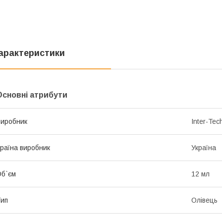
арактеристики
Основні атрибути
иробник
Inter-Tec
раїна виробник
Україна
б`єм
12 мл
ип
Олівець