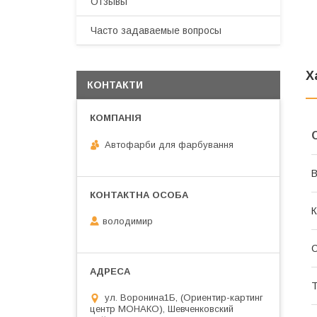
Отзывы
Часто задаваемые вопросы
Х
КОНТАКТИ
Автофарби для фарбування
В
К
володимир
О
Т
ул. Воронина1Б, (Ориентир-картинг
центр МОНАКО), Шевченковский