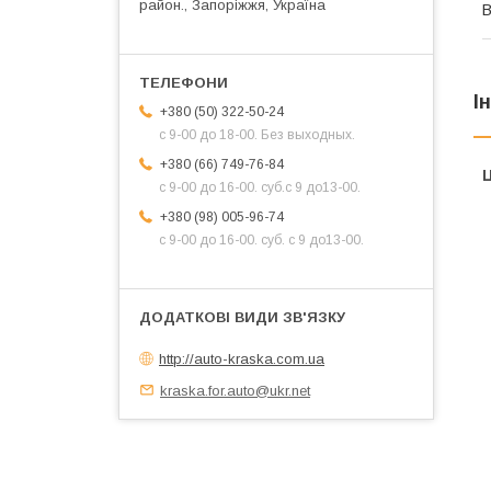
район., Запоріжжя, Україна
І
+380 (50) 322-50-24
с 9-00 до 18-00. Без выходных.
+380 (66) 749-76-84
Ц
с 9-00 до 16-00. суб.с 9 до13-00.
+380 (98) 005-96-74
с 9-00 до 16-00. суб. с 9 до13-00.
http://auto-kraska.com.ua
kraska.for.auto@ukr.net