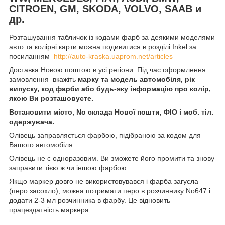
CITROEN, GM, SKODA, VOLVO, SAAB и
др.
Розташування табличок із кодами фарб за деякими моделями
авто та колірні карти можна подивитися в розділі Inkel за
посиланням
http://auto-kraska.uaprom.net/articles
Доставка Новою поштою в усі регіони. Під час оформлення
замовлення вкажіть
марку та модель автомобіля, рік
випуску, код фарби або будь-яку інформацію про колір,
якою Ви розташовуєте.
Встановити місто, No склада Нової пошти, ФІО і моб. тіл.
одержувача.
Олівець заправляється фарбою, підібраною за кодом для
Вашого автомобіля.
Олівець не є одноразовим. Ви зможете його промити та знову
заправити тією ж чи іншою фарбою.
Якщо маркер довго не використовувався і фарба загусла
(перо засохло), можна потримати перо в розчиннику No647 і
додати 2-3 мл розчинника в фарбу. Це відновить
працездатність маркера.