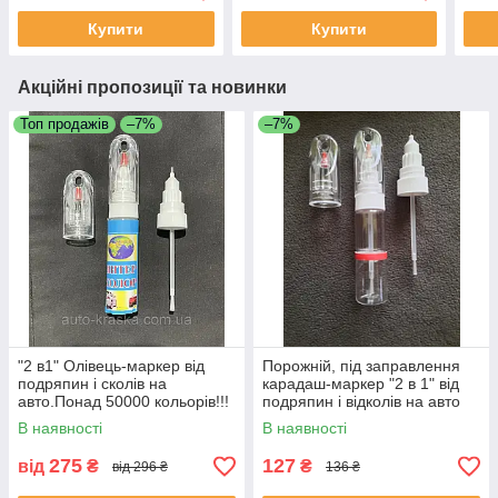
Купити
Купити
Акційні пропозиції та новинки
Топ продажів
–7%
–7%
"2 в1" Олівець-маркер від
Порожній, під заправлення
подряпин і сколів на
карадаш-маркер "2 в 1" від
авто.Понад 50000 кольорів!!!
подряпин і відколів на авто
20 мл.
В наявності
В наявності
275
127
від
₴
₴
від 296 ₴
136 ₴