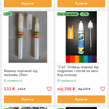
Купити
Купити
–7%
Топ продажів
–7%
"2 в1" Олівець-маркер від
Маркер порожній під
подряпин і сколів на авто.
заправку 20мл.
Код кольору
ОБОВ'ЯЗКОВИЙ!!!
В наявності
В наявності
133
256
₴
від
₴
143 ₴
від 275 ₴
Купити
Купити