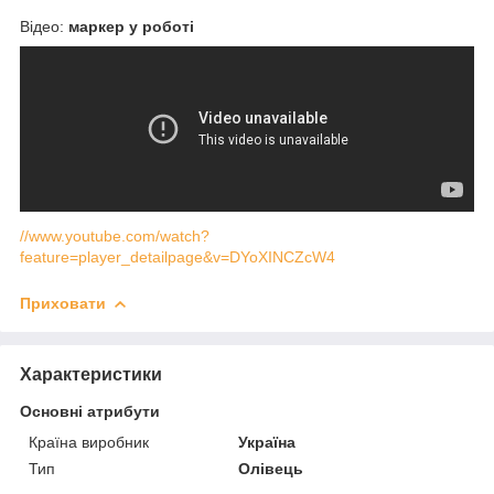
Відео:
маркер у роботі
//www.youtube.com/watch?
feature=player_detailpage&v=DYoXINCZcW4
Приховати
Характеристики
Основні атрибути
Країна виробник
Україна
Тип
Олівець