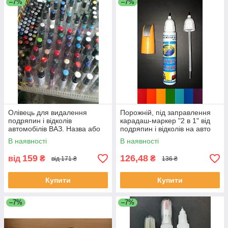
–7%
–7%
Олівець для видалення
Порожній, під заправлення
подряпин і відколів
карадаш-маркер "2 в 1" від
автомобілів ВАЗ. Назва або
подряпин і відколів на авто
код кольору обов'язкові!!
12 мл.
В наявності
В наявності
159
126,48
від
₴
₴
від 171 ₴
136 ₴
Купити
Купити
–7%
–7%