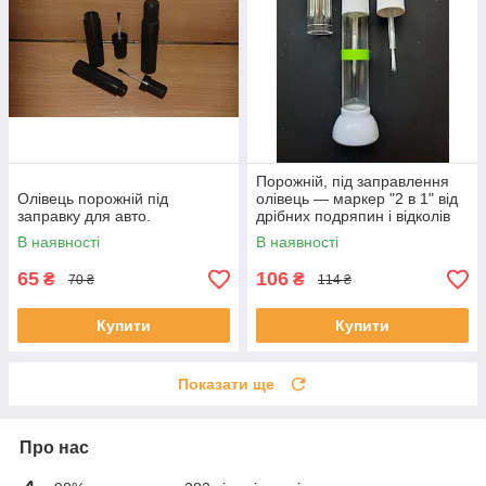
Порожній, під заправлення
Олівець порожній під
олівець — маркер "2 в 1" від
заправку для авто.
дрібних подряпин і відколів
на авто 10 мл.
В наявності
В наявності
65
106
₴
₴
70 ₴
114 ₴
Купити
Купити
Показати ще
Про нас