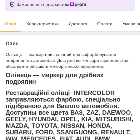
Замовлення під захистом
Опис
Характеристики
Доставка
Оплата
Умови п
Опис
Олівець — маркер призначений для зафарбовування
подряпин на автомобілі. Доступні всі кольори європейських і
абсолютна більшість кольорів інших виробників.
Олівець — маркер для дрібних
подряпин
Реставраційні олівці INTERCOLOR
заправляються фарбою, спеціально
підібраною для Вашого автомобіля.
Доступны все цвета ВАЗ, ZAZ, DAEWOO,
GEELY, HYUNDAI, OPEL, KIA, MITSUBISHI,
MAZDA, TOYOTA, NISSAN, HONDA,
SUBARU, FORD, SSANGUONG, RENAULT,
WW, MERCEDES, FIAT, AUDI, BMW,