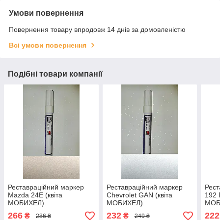
Умови повернення
Повернення товару впродовж 14 днів за домовленістю
Всі умови повернення
Подібні товари компанії
Реставраційний маркер
Реставраційний маркер
Рест
Mazda 24E (квіта
Chevrolet GAN (квіта
192 
МОБИХЕЛ).
МОБИХЕЛ).
МОБ
266
232
222
₴
₴
286 ₴
249 ₴