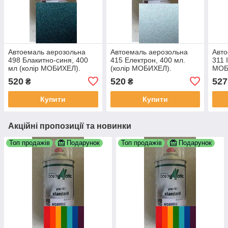
Автоемаль аерозольна
Автоемаль аерозольна
Авто
498 Блакитно-синя, 400
415 Електрон, 400 мл.
311 
мл (колір МОБИХЕЛ).
(колір МОБИХЕЛ).
МОБ
520
520
527
₴
₴
Купити
Купити
Акційні пропозиції та новинки
Топ продажів
Подарунок
Топ продажів
Подарунок