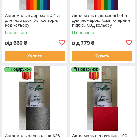
Автоемаль в аерозолі 0,4 л
Автоемаль в аерозолі 0,4 л
для іномарок. Усі кольори.
для іномарок. Комп'ютерний
Код кольору
підбір. КОД кольору
ОБОВЯЗКОВИЙ!!! По VIN
ОБОВЯЗКОВИЙ!!! По VIN
В наявності
В наявності
коду НЕ ПРАЦЮЕМО!!!
коду не працюемо!!!
660
779
від
₴
від
₴
Купити
Купити
Подарунок
Подарунок
Автоемаль аерозольна 626
Автоемаль аерозольна 100