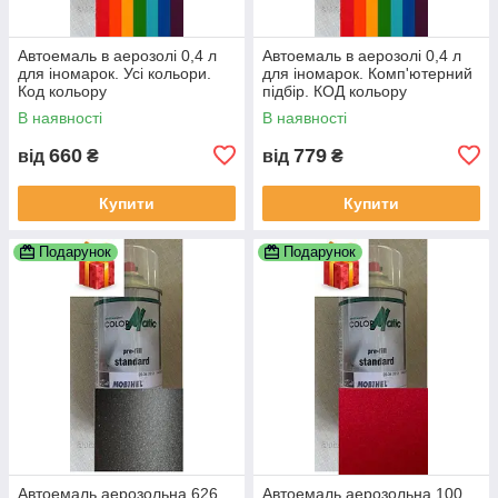
Автоемаль в аерозолі 0,4 л
Автоемаль в аерозолі 0,4 л
для іномарок. Усі кольори.
для іномарок. Комп'ютерний
Код кольору
підбір. КОД кольору
ОБОВЯЗКОВИЙ!!! По VIN
ОБОВЯЗКОВИЙ!!! По VIN
В наявності
В наявності
коду НЕ ПРАЦЮЕМО!!!
коду не працюемо!!!
660
779
від
₴
від
₴
Купити
Купити
Подарунок
Подарунок
Автоемаль аерозольна 626
Автоемаль аерозольна 100