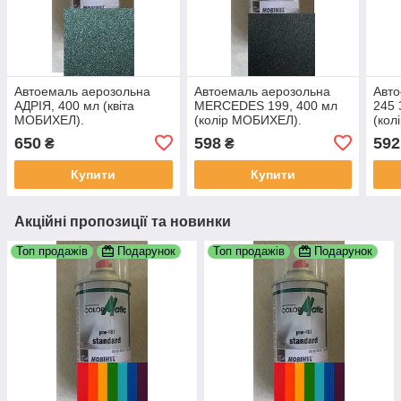
Автоемаль аерозольна
Автоемаль аерозольна
Авто
АДРІЯ, 400 мл (квіта
MERCEDES 199, 400 мл
245 
МОБИХЕЛ).
(колір МОБИХЕЛ).
(кол
650
598
592
₴
₴
Купити
Купити
Акційні пропозиції та новинки
Топ продажів
Подарунок
Топ продажів
Подарунок