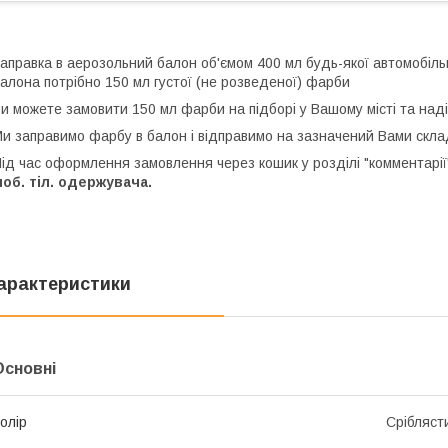
аправка в аерозольний балон об'ємом 400 мл будь-якої автомобіль
алона потрібно 150 мл густої (не розведеної) фарби
и можете замовити 150 мл фарби на підборі у Вашому місті та над
и заправимо фарбу в балон і відправимо на зазначений Вами скла
ід час оформлення замовлення через кошик у розділі "комментарії"
об. тіл. одержувача.
арактеристики
Основні
олір
Срібляст