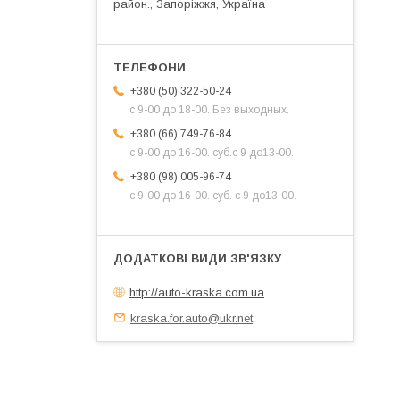
район., Запоріжжя, Україна
+380 (50) 322-50-24
с 9-00 до 18-00. Без выходных.
+380 (66) 749-76-84
с 9-00 до 16-00. суб.с 9 до13-00.
+380 (98) 005-96-74
с 9-00 до 16-00. суб. с 9 до13-00.
http://auto-kraska.com.ua
kraska.for.auto@ukr.net