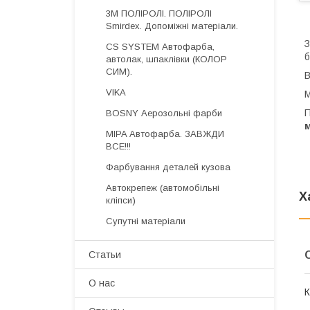
3М ПОЛІРОЛІ. ПОЛІРОЛІ
Smirdex. Допоміжні матеріали.
З
CS SYSTEM Автофарба,
б
автолак, шпаклівки (КОЛОР
СИМ).
В
VIKA
М
П
BOSNY Аерозольні фарби
м
MIPA Автофарба. ЗАВЖДИ
ВСЕ!!!
Фарбування деталей кузова
Автокрепеж (автомобільні
Х
кліпси)
Супутні матеріали
Статьи
О нас
К