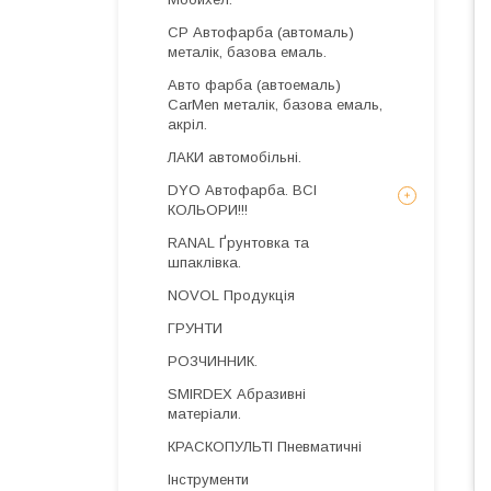
CP Автофарба (автомаль)
металік, базова емаль.
Авто фарба (автоемаль)
CarMen металік, базова емаль,
акріл.
ЛАКИ автомобільні.
DYO Автофарба. ВСІ
КОЛЬОРИ!!!
RANAL Ґрунтовка та
шпаклівка.
NOVOL Продукція
ГРУНТИ
РОЗЧИННИК.
SMIRDEX Абразивні
матеріали.
КРАСКОПУЛЬТІ Пневматичні
Інструменти