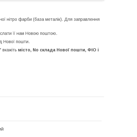
ної нітро фарби (база металік). Для заправлення
іслати її нам Новою поштою.
д Нової пошти.
 вкажіть
місто, No склада Нової пошти, ФІО і
ий