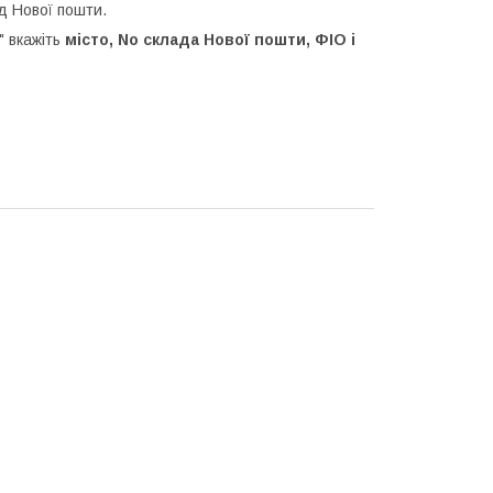
д Нової пошти.
 вкажіть
місто, No склада Нової пошти, ФІО і