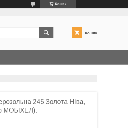
Кошик
Кошик
розольна 245 Золота Ніва,
ір МОБІХЕЛ).