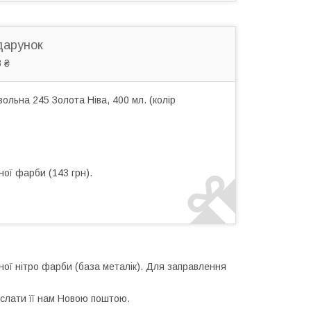
дарунок
 ₴
льна 245 Золота Ніва, 400 мл. (колір
ної фарби (143 грн).
ної нітро фарби (база металік). Для заправлення
іслати її нам Новою поштою.