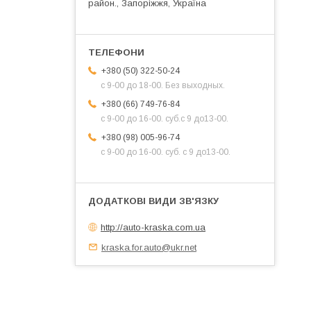
район., Запоріжжя, Україна
+380 (50) 322-50-24
с 9-00 до 18-00. Без выходных.
+380 (66) 749-76-84
с 9-00 до 16-00. суб.с 9 до13-00.
+380 (98) 005-96-74
с 9-00 до 16-00. суб. с 9 до13-00.
http://auto-kraska.com.ua
kraska.for.auto@ukr.net