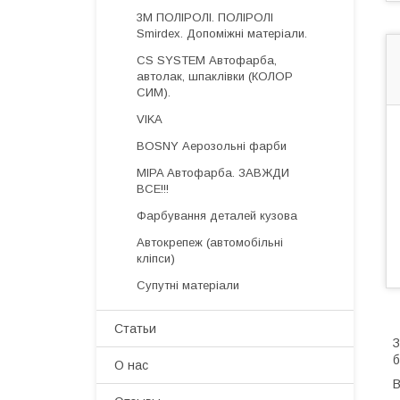
3М ПОЛІРОЛІ. ПОЛІРОЛІ
Smirdex. Допоміжні матеріали.
CS SYSTEM Автофарба,
автолак, шпаклівки (КОЛОР
СИМ).
VIKA
BOSNY Аерозольні фарби
MIPA Автофарба. ЗАВЖДИ
ВСЕ!!!
Фарбування деталей кузова
Автокрепеж (автомобільні
кліпси)
Супутні матеріали
Статьи
З
б
О нас
В