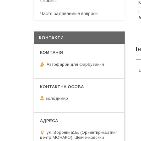
Отзывы
М
П
Часто задаваемые вопросы
м
КОНТАКТИ
І
Автофарби для фарбування
Ц
володимир
ул. Воронина1Б, (Ориентир-картинг
центр МОНАКО), Шевченковский