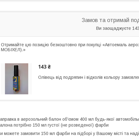
Замов та отримай по
Ви заощаджуєте 143
Отримайте цю позицію безкоштовно при покупці «Автоемаль аерозо
МОБІХЕЛ).»
143 ₴
Олівець від подряпин і відколів кольору замовле
аправка в аерозольний балон об'ємом 400 мл будь-якої автомобіль
алона потрібно 150 мл густої (не розведеної) фарби
и можете замовити 150 мл фарби на підборі у Вашому місті та над