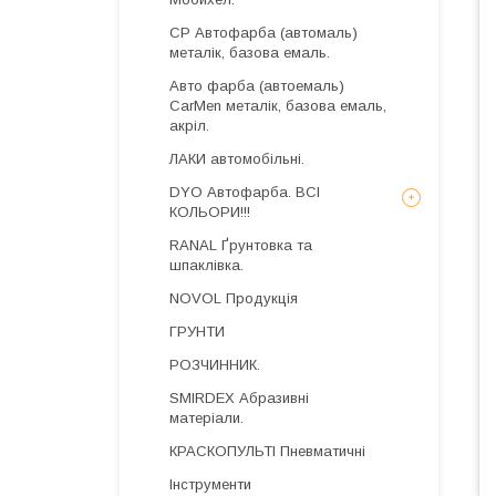
CP Автофарба (автомаль)
металік, базова емаль.
Авто фарба (автоемаль)
CarMen металік, базова емаль,
акріл.
ЛАКИ автомобільні.
DYO Автофарба. ВСІ
КОЛЬОРИ!!!
RANAL Ґрунтовка та
шпаклівка.
NOVOL Продукція
ГРУНТИ
РОЗЧИННИК.
SMIRDEX Абразивні
матеріали.
КРАСКОПУЛЬТІ Пневматичні
Інструменти