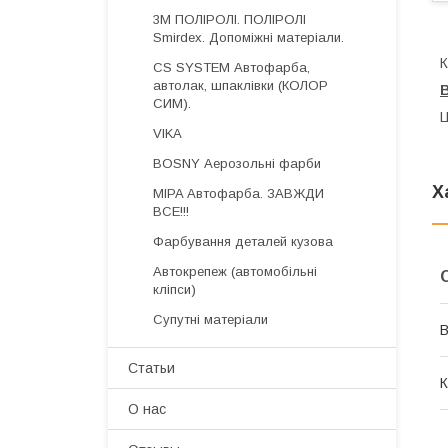
3М ПОЛІРОЛІ. ПОЛІРОЛІ
Smirdex. Допоміжні матеріали.
К
CS SYSTEM Автофарба,
автолак, шпаклівки (КОЛОР
В
СИМ).
Ц
VIKA
BOSNY Аерозольні фарби
Х
MIPA Автофарба. ЗАВЖДИ
ВСЕ!!!
Фарбування деталей кузова
Автокрепеж (автомобільні
кліпси)
Супутні матеріали
В
Статьи
К
О нас