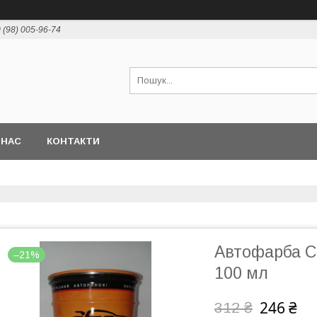
 (98) 005-96-74
 НАС
КОНТАКТИ
Автофарба C
–21%
100 мл
246 ₴
312 ₴