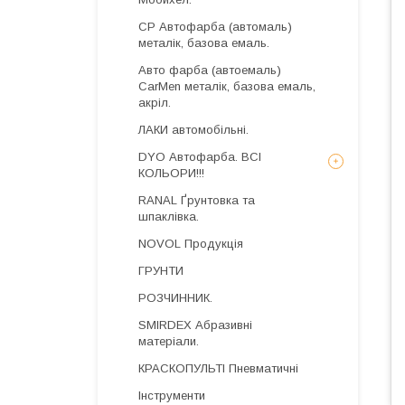
CP Автофарба (автомаль)
металік, базова емаль.
Авто фарба (автоемаль)
CarMen металік, базова емаль,
акріл.
ЛАКИ автомобільні.
DYO Автофарба. ВСІ
КОЛЬОРИ!!!
RANAL Ґрунтовка та
шпаклівка.
NOVOL Продукція
ГРУНТИ
РОЗЧИННИК.
SMIRDEX Абразивні
матеріали.
КРАСКОПУЛЬТІ Пневматичні
Інструменти