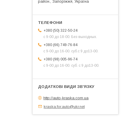
район., Запоріжжя, Україна
+380 (50) 322-50-24
с 9-00 до 18-00. Без выходных.
+380 (66) 749-76-84
с 9-00 до 16-00. суб.с 9 до13-00.
+380 (98) 005-96-74
с 9-00 до 16-00. суб. с 9 до13-00.
http://auto-kraska.com.ua
kraska.for.auto@ukr.net