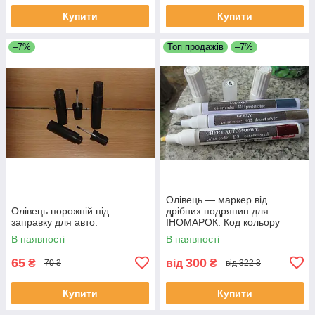
Купити
Купити
–7%
Топ продажів
–7%
Олівець — маркер від
Олівець порожній під
дрібних подряпин для
заправку для авто.
ІНОМАРОК. Код кольору
ОБОВЯЗКОВИЙ!!!
В наявності
В наявності
65
300
₴
від
₴
70 ₴
від 322 ₴
Купити
Купити