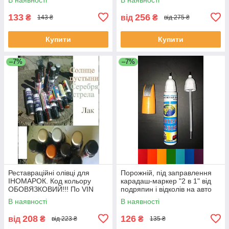
133
256
₴
від
₴
143 ₴
від 275 ₴
Купити
Купити
–7%
–7%
Реставраційні олівці для
Порожній, під заправлення
ІНОМАРОК. Код кольору
карадаш-маркер "2 в 1" від
ОБОВЯЗКОВИЙ!!! По VIN
подряпин і відколів на авто
коду не працюемо!!!
12 мл.
В наявності
В наявності
208
126
від
₴
₴
від 223 ₴
135 ₴