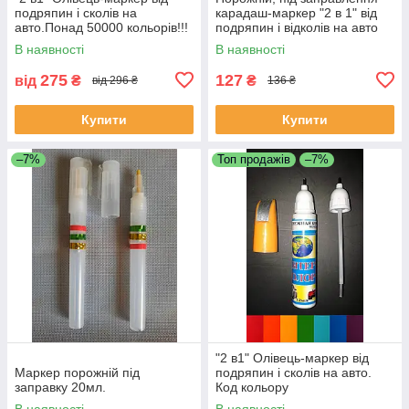
подряпин і сколів на
карадаш-маркер "2 в 1" від
авто.Понад 50000 кольорів!!!
подряпин і відколів на авто
20 мл.
В наявності
В наявності
275
127
від
₴
₴
від 296 ₴
136 ₴
Купити
Купити
–7%
Топ продажів
–7%
"2 в1" Олівець-маркер від
Маркер порожній під
подряпин і сколів на авто.
заправку 20мл.
Код кольору
ОБОВ'ЯЗКОВИЙ!!!
В наявності
В наявності