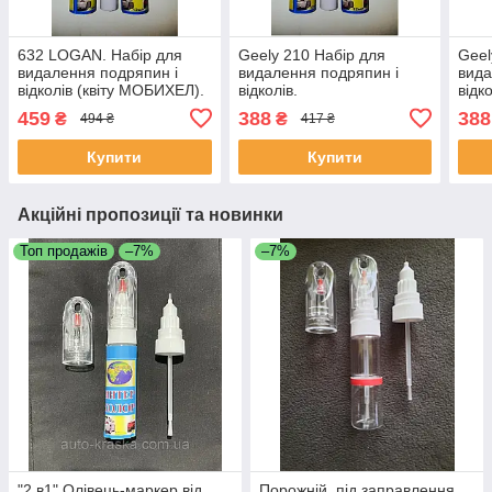
632 LOGAN. Набір для
Geely 210 Набір для
Geel
видалення подряпин і
видалення подряпин і
вида
відколів (квіту МОБИХЕЛ).
відколів.
відко
459
388
388
₴
₴
494 ₴
417 ₴
Купити
Купити
Акційні пропозиції та новинки
Топ продажів
–7%
–7%
"2 в1" Олівець-маркер від
Порожній, під заправлення