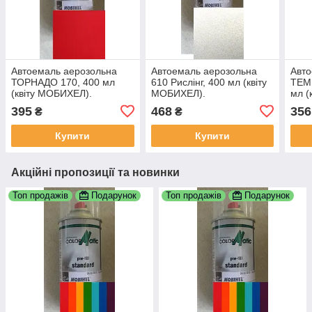
Автоемаль аерозольна
Автоемаль аерозольна
Авто
ТОРНАДО 170, 400 мл
610 Рислінг, 400 мл (квіту
ТЕМ
(квіту МОБИХЕЛ).
МОБИХЕЛ).
мл (
395
468
356
₴
₴
Купити
Купити
Акційні пропозиції та новинки
Топ продажів
Подарунок
Топ продажів
Подарунок