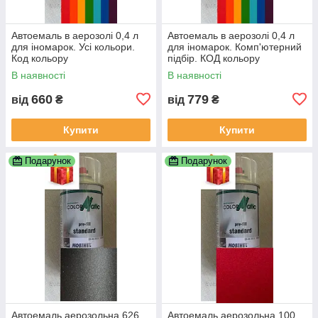
Автоемаль в аерозолі 0,4 л
Автоемаль в аерозолі 0,4 л
для іномарок. Усі кольори.
для іномарок. Комп'ютерний
Код кольору
підбір. КОД кольору
ОБОВЯЗКОВИЙ!!! По VIN
ОБОВЯЗКОВИЙ!!! По VIN
В наявності
В наявності
коду НЕ ПРАЦЮЕМО!!!
коду не працюемо!!!
660
779
від
₴
від
₴
Купити
Купити
Подарунок
Подарунок
Автоемаль аерозольна 626
Автоемаль аерозольна 100