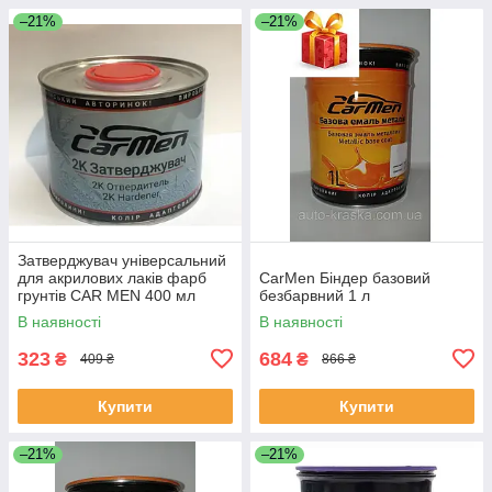
–21%
–21%
Затверджувач універсальний
для акрилових лаків фарб
CarMen Біндер базовий
грунтів CAR MEN 400 мл
безбарвний 1 л
В наявності
В наявності
323
684
₴
₴
409 ₴
866 ₴
Купити
Купити
–21%
–21%