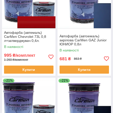
Автофарба (автемаль)
Автофарба (автоемаль)
CarMen Chevrolet 73L 0,8
акрілова CarMen GAZ Junior
л+затверджувач 0,4л.
ЮНИОР 0,8л
В наявності
В наявності
995
₴/комплект
681
₴
863 ₴
1 260 ₴/комплект
Купити
Купити
–21%
–21%