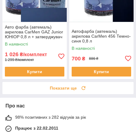
Авто фарба (автемаль)
Автофарба (автемаль)
акрилова CarMen GAZ Junior
акрилова CarMen 456 Темно-
ЮНІОР 0,8 л + затверджувач
синя 0,8 л
0,4 л
В наявності
В наявності
1 026
₴/комплект
700
₴
886 ₴
1 299 ₴/комплект
Купити
Купити
Показати ще
Про нас
98% позитивних з 282 відгуків за рік
Працює з 22.02.2011