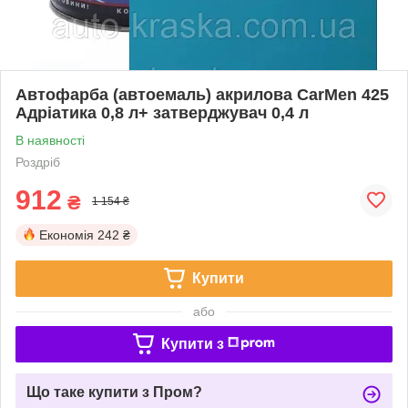
Автофарба (автоемаль) акрилова CarMen 425
Адріатика 0,8 л+ затверджувач 0,4 л
В наявності
Роздріб
912
₴
1 154 ₴
Економія
242 ₴
Купити
або
Купити з
Що таке купити з Пром?