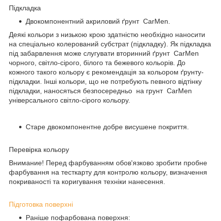
Підкладка
Двокомпонентний акриловий ґрунт CarMen.
Деякі кольори з низькою крою здатністю необхідно наносити
на спеціально колерований субстрат (підкладку). Як підкладка
під забарвлення може слугувати вторинний ґрунт CarMen
чорного, світло-сірого, білого та бежевого кольорів. До
кожного такого кольору є рекомендація за кольором ґрунту-
підкладки. Інші кольори, що не потребують певного відтінку
підкладки, наносяться безпосередньо на грунт CarMen
універсального світло-сірого кольору.
Старе двокомпонентне добре висушене покриття.
Перевірка кольору
Внимание! Перед фарбуванням обов'язково зробити пробне
фарбування на тесткарту для контролю кольору, визначення
покриваності та коригування техніки нанесення.
Підготовка поверхні
Раніше пофарбована поверхня: