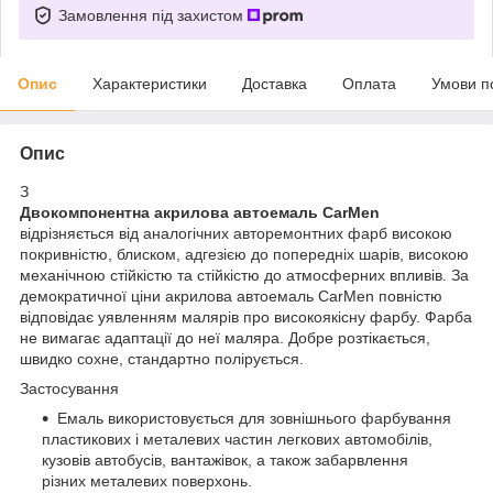
Замовлення під захистом
Опис
Характеристики
Доставка
Оплата
Умови п
Опис
З
Двокомпонентна акрилова автоемаль CarMen
відрізняється від аналогічних авторемонтних фарб високою
покривністю, блиском, адгезією до попередніх шарів, високою
механічною стійкістю та стійкістю до атмосферних впливів. За
демократичної ціни акрилова автоемаль CarMen повністю
відповідає уявленням малярів про високоякісну фарбу. Фарба
не вимагає адаптації до неї маляра. Добре розтікається,
швидко сохне, стандартно полірується.
Застосування
Емаль використовується для зовнішнього фарбування
пластикових і металевих частин легкових автомобілів,
кузовів автобусів, вантажівок, а також забарвлення
різних металевих поверхонь.