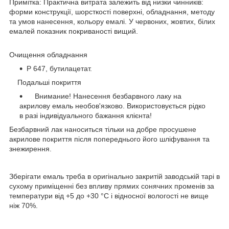
Примітка: Практична витрата залежить від низки чинників:
форми конструкції, шорсткості поверхні, обладнання, методу
та умов нанесення, кольору емалі. У червоних, жовтих, білих
емалей показник покриваності вищий.
Очищення обладнання
Р 647, бутилацетат.
Подальші покриття
Внимание! Нанесення безбарвного лаку на
акрилову емаль необов'язково. Використовується рідко
в разі індивідуального бажання клієнта!
Безбарвний лак наноситься тільки на добре просушене
акрилове покриття після попереднього його шліфування та
знежирення.
Зберігати емаль треба в оригінально закритій заводській тарі в
сухому приміщенні без впливу прямих сонячних променів за
температури від +5 до +30 °C і відносної вологості не вище
ніж 70%.