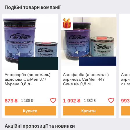
Подібні товари компанії
Автофарба (автоемаль)
Автофарба (автоемаль)
Авто
акрилова CarMen 377
акрилова CarMen 447
акри
Мурена 0,8 л+
Синя ніч 0,8 л+
л+ з
затверджувач 0,4 л
затверджувач 0,4 л
873
1 092
993
₴
₴
1 105 ₴
1 382 ₴
Купити
Купити
Акційні пропозиції та новинки