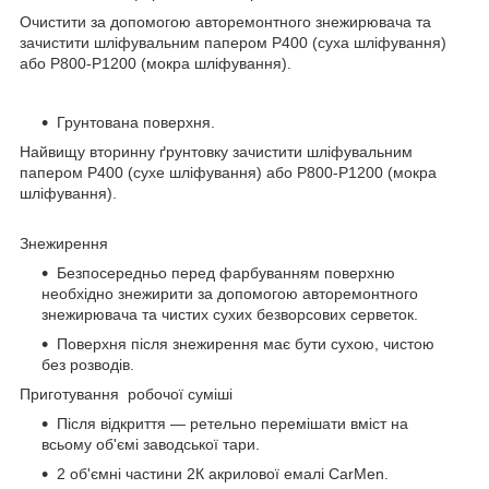
Очистити за допомогою авторемонтного знежирювача та
зачистити шліфувальним папером Р400 (суха шліфування)
або Р800-Р1200 (мокра шліфування).
Грунтована поверхня.
Найвищу вторинну ґрунтовку зачистити шліфувальним
папером Р400 (сухе шліфування) або Р800-Р1200 (мокра
шліфування).
Знежирення
Безпосередньо перед фарбуванням поверхню
необхідно знежирити за допомогою авторемонтного
знежирювача та чистих сухих безворсових серветок.
Поверхня після знежирення має бути сухою, чистою
без розводів.
Приготування робочої суміші
Після відкриття — ретельно перемішати вміст на
всьому об'ємі заводської тари.
2 об'ємні частини 2К акрилової емалі CarMen.