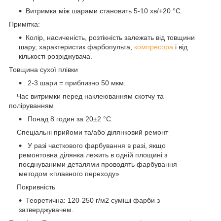
Витримка між шарами становить 5-10 хв/+20 °C.
Примітка:
Колір, насиченість, розтікність залежать від товщини
шару, характеристик фарбопульта,
компресора
і від
кількості розріджувача.
Товщина сухої плівки
2-3 шари = приблизно 50 мкм.
Час витримки перед наклеюванням скотчу та
поліруванням
Понад 8 годин за 20±2 °C.
Спеціальні прийоми та/або ділянковий ремонт
У разі часткового фарбування в разі, якщо
ремонтовна ділянка лежить в одній площині з
поєднуваними деталями проводять фарбування
методом «плавного переходу»
Покривність
Теоретична: 120-250 г/м2 суміші фарби з
затверджувачем.