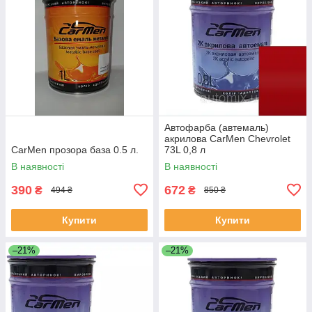
Автофарба (автемаль)
акрилова CarMen Chevrolet
CarMen прозора база 0.5 л.
73L 0,8 л
В наявності
В наявності
390
672
₴
₴
494 ₴
850 ₴
Купити
Купити
–21%
–21%