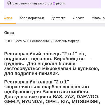
Замовлення під захистом
Опис
Характеристики
Доставка
Оплата
Умови п
Опис
"2 в 1" VWLA7T. Реставраційний олівець-маркер
Реставраційний олівець "2 в 1" від
подряпин і відколів. Виробництво —
грудень. Для відколів більше
застосовується мікроклапан із кулькою,
для подряпин-пензлик.
Реставраційні олівці "2 в 1"
заправляються фарбою спеціально
підібраною для Вашого автомобіля.
Доступны все цвета ВАЗ, ZAZ, DAEWOO,
GEELY, HYUNDAI, OPEL, KIA, MITSUBISHI,