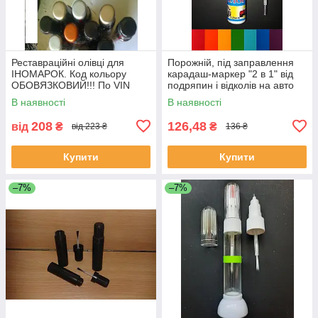
Реставраційні олівці для
Порожній, під заправлення
ІНОМАРОК. Код кольору
карадаш-маркер "2 в 1" від
ОБОВЯЗКОВИЙ!!! По VIN
подряпин і відколів на авто
коду не працюемо!!!
12 мл.
В наявності
В наявності
208
126,48
від
₴
₴
від 223 ₴
136 ₴
Купити
Купити
–7%
–7%