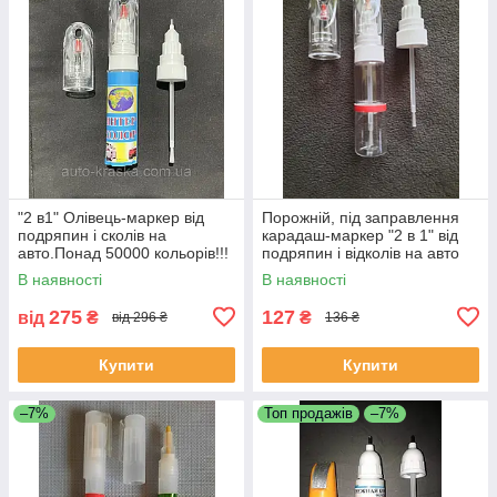
"2 в1" Олівець-маркер від
Порожній, під заправлення
подряпин і сколів на
карадаш-маркер "2 в 1" від
авто.Понад 50000 кольорів!!!
подряпин і відколів на авто
20 мл.
В наявності
В наявності
275
127
від
₴
₴
від 296 ₴
136 ₴
Купити
Купити
–7%
Топ продажів
–7%