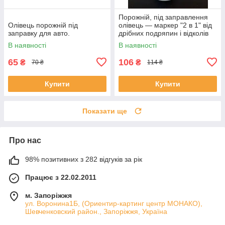
Порожній, під заправлення
Олівець порожній під
олівець — маркер "2 в 1" від
заправку для авто.
дрібних подряпин і відколів
на авто 10 мл.
В наявності
В наявності
65
106
₴
₴
70 ₴
114 ₴
Купити
Купити
Показати ще
Про нас
98% позитивних з 282 відгуків за рік
Працює з 22.02.2011
м. Запоріжжя
ул. Воронина1Б, (Ориентир-картинг центр МОНАКО),
Шевченковский район., Запоріжжя, Україна