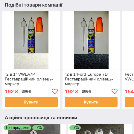
Подібні товари компанії
"2 в 1" VWLA7P.
"2 в 1"Ford Europe 7D
Рест
Реставраційний олівець-
Реставраційний олівець-
VWL
маркер
маркер.
192
192
154
₴
₴
206 ₴
206 ₴
Купити
Купити
Акційні пропозиції та новинки
Топ продажів
–7%
–7%