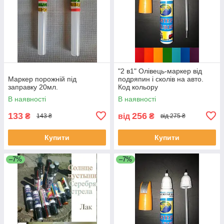
"2 в1" Олівець-маркер від
Маркер порожній під
подряпин і сколів на авто.
заправку 20мл.
Код кольору
ОБОВ'ЯЗКОВИЙ!!!
В наявності
В наявності
133
256
₴
від
₴
143 ₴
від 275 ₴
Купити
Купити
–7%
–7%