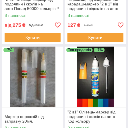
подряпин і сколів на
карадаш-маркер "2 в 1" від
авто.Понад 50000 кольорів!!!
подряпин і відколів на авто
20 мл.
В наявності
В наявності
275
127
від
₴
₴
від 296 ₴
136 ₴
Купити
Купити
–7%
Топ продажів
–7%
"2 в1" Олівець-маркер від
Маркер порожній під
подряпин і сколів на авто.
заправку 20мл.
Код кольору
ОБОВ'ЯЗКОВИЙ!!!
В наявності
В наявності