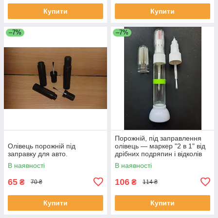
Купити
Купити
–7%
–7%
Порожній, під заправлення
Олівець порожній під
олівець — маркер "2 в 1" від
заправку для авто.
дрібних подряпин і відколів
на авто 10 мл.
В наявності
В наявності
65
106
₴
₴
70 ₴
114 ₴
Купити
Купити