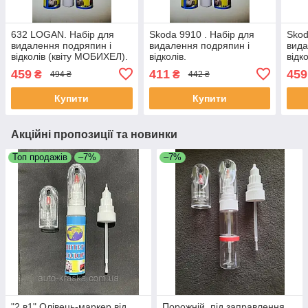
632 LOGAN. Набір для
Skoda 9910 . Набір для
Skod
видалення подряпин і
видалення подряпин і
вида
відколів (квіту МОБИХЕЛ).
відколів.
відко
459
411
459
₴
₴
494 ₴
442 ₴
Купити
Купити
Акційні пропозиції та новинки
Топ продажів
–7%
–7%
"2 в1" Олівець-маркер від
Порожній, під заправлення