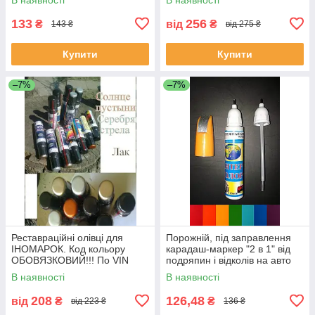
133
256
₴
від
₴
143 ₴
від 275 ₴
Купити
Купити
–7%
–7%
Реставраційні олівці для
Порожній, під заправлення
ІНОМАРОК. Код кольору
карадаш-маркер "2 в 1" від
ОБОВЯЗКОВИЙ!!! По VIN
подряпин і відколів на авто
коду не працюемо!!!
12 мл.
В наявності
В наявності
208
126,48
від
₴
₴
від 223 ₴
136 ₴