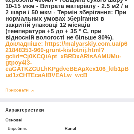
10-15 мкм - Витрата матеріалу - 2.5 м2 / в
2 шари / 50 мкм - Термін зберігання: При
нормальних умовах зберігання в
закритій упаковці 12 місяців
(температура +5 до + 35 ° С, при
відносній вологості не більше 80%).
Докладніше: https://malyarskiy.com.ua/p6
21848353-960-grunt-kislotnij.html?
gclid=Cj0KCQiApt_xBRDxARIsAAMUMu-
gtpoy4l3-
eaGATKZCULhKPgdveBEApXex106_kIb1pB
ud1zCHTEcaAlBVEALw_wcB
Приховати
Характеристики
Основні
Виробник
Ranal