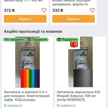
балоні Body 777, 400 мл
400мл Newton (холодне
цинкування, фарба по
іржі, антикор. ґрунт в
372
333
₴
₴
одному балоні)
Купити
Купити
Акційні пропозиції та новинки
Топ продажів
Подарунок
Подарунок
Автоемаль в аерозолі 0,4 л
Автоемаль аерозольна 626
для іномарок. Комп'ютерний
Мокрий Асфальт, 400 мл
підбір. КОД кольору
(колір МОБИХЕЛ).
ОБОВЯЗКОВИЙ!!! По VIN
В наявності
В наявності
коду не працюемо!!!