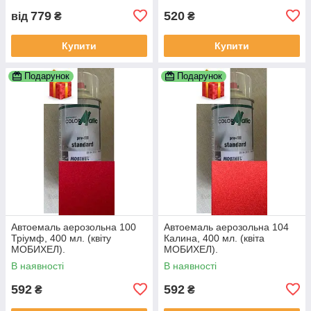
779
520
від
₴
₴
Купити
Купити
Подарунок
Подарунок
Автоемаль аерозольна 100
Автоемаль аерозольна 104
Тріумф, 400 мл. (квіту
Калина, 400 мл. (квіта
МОБИХЕЛ).
МОБИХЕЛ).
В наявності
В наявності
592
592
₴
₴