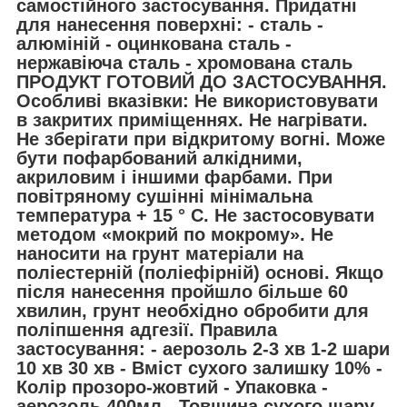
самостійного застосування. Придатні
для нанесення поверхні: - сталь -
алюміній - оцинкована сталь -
нержавіюча сталь - хромована сталь
ПРОДУКТ ГОТОВИЙ ДО ЗАСТОСУВАННЯ.
Особливі вказівки: Не використовувати
в закритих приміщеннях. Не нагрівати.
Не зберігати при відкритому вогні. Може
бути пофарбований алкідними,
акриловим і іншими фарбами. При
повітряному сушінні мінімальна
температура + 15 ° С. Не застосовувати
методом «мокрий по мокрому». Не
наносити на грунт матеріали на
поліестерній (поліефірній) основі. Якщо
після нанесення пройшло більше 60
хвилин, грунт необхідно обробити для
поліпшення адгезії. Правила
застосування: - аерозоль 2-3 хв 1-2 шари
10 хв 30 хв - Вміст сухого залишку 10% -
Колір прозоро-жовтий - Упаковка -
аерозоль 400мл - Товщина сухого шару -