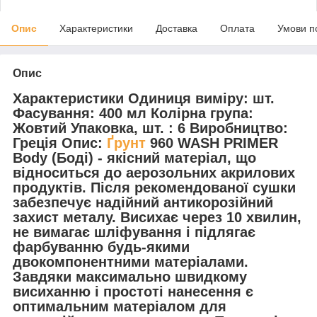
Опис
Характеристики
Доставка
Оплата
Умови п
Опис
Характеристики Одиниця виміру: шт.
Фасування: 400 мл Колірна група:
Жовтий Упаковка, шт. : 6 Виробництво:
Греція Опис:
Ґрунт
960 WASH PRIMER
Body (Боді) - якісний матеріал, що
відноситься до аерозольних акрилових
продуктів. Після рекомендованої сушки
забезпечує надійний антикорозійний
захист металу. Висихає через 10 хвилин,
не вимагає шліфування і підлягає
фарбуванню будь-якими
двокомпонентними матеріалами.
Завдяки максимально швидкому
висиханню і простоті нанесення є
оптимальним матеріалом для