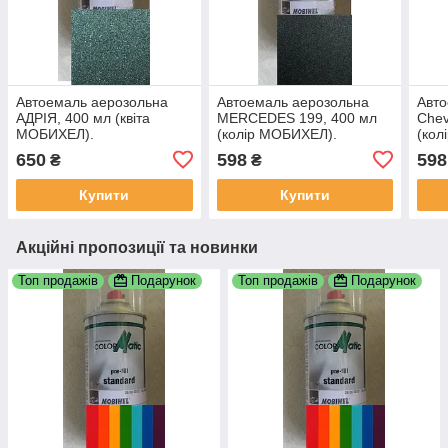
Автоемаль аерозольна
Автоемаль аерозольна
Авто
АДРІЯ, 400 мл (квіта
MERCEDES 199, 400 мл
Chev
МОБИХЕЛ).
(колір МОБИХЕЛ).
(кол
650
598
598
₴
₴
Купити
Купити
Акційні пропозиції та новинки
Топ продажів
Подарунок
Топ продажів
Подарунок