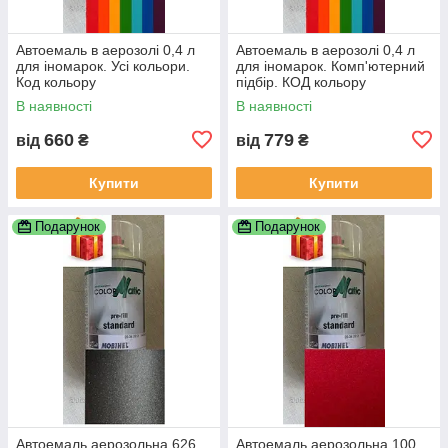
Автоемаль в аерозолі 0,4 л
Автоемаль в аерозолі 0,4 л
для іномарок. Усі кольори.
для іномарок. Комп'ютерний
Код кольору
підбір. КОД кольору
ОБОВЯЗКОВИЙ!!! По VIN
ОБОВЯЗКОВИЙ!!! По VIN
В наявності
В наявності
коду НЕ ПРАЦЮЕМО!!!
коду не працюемо!!!
660
779
від
₴
від
₴
Купити
Купити
Подарунок
Подарунок
Автоемаль аерозольна 626
Автоемаль аерозольна 100