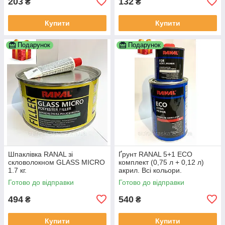
203
132
₴
₴
Купити
Купити
Подарунок
Подарунок
Шпаклівка RANAL зі
Ґрунт RANAL 5+1 ECO
скловолокном GLASS MICRO
комплект (0,75 л + 0,12 л)
1.7 кг.
акрил. Всі кольори.
Готово до відправки
Готово до відправки
494
540
₴
₴
Купити
Купити