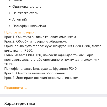
Сталь
Оцинкована сталь
Неіржавка сталь
Алюміній
Поліефірні шпаклівки
Підготовка поверхні
:
Крок 1. Очистити антисиліконовим очисником.
Крок 2. Обробити поверхню абразивом.
Оригінальна суха фарба: сухе шліфування P220-P280, мокре
шліфування P360.
Голий метал: P80-P120, накласти один-два тонких шарів
протравлювального або епоксидного ґрунту, дати висохнути
20 хв.
Поліефірна шпаклівка: сухе шліфування P240.
Крок 3. Очистити залишки оброблення.
Крок 4. Знежирити антисиліконовим очисником.
Приховати
Характеристики