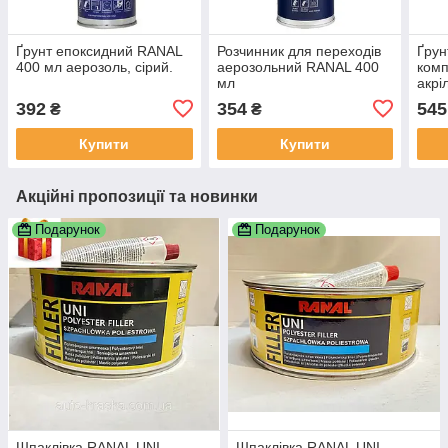
Ґрунт епоксидний RANAL
Розчинник для переходів
Ґру
400 мл аерозоль, сірий.
аерозольний RANAL 400
комп
мл
акрі
392
354
545
₴
₴
Купити
Купити
Акційні пропозиції та новинки
Подарунок
Подарунок
Шпаклівка RANAL UNI
Шпаклівка RANAL UNI