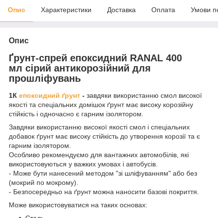
Опис
Характеристики
Доставка
Оплата
Умови п
Опис
Ґрунт-спрей епоксидний RANAL 400
мл сірий антикорозійний для
прошліфувань
1К
епоксидний ґрунт
-
завдяки використанню смол високої
якості та спеціальних домішок ґрунт має високу корозійну
стійкість і одночасно є гарним ізолятором.
Завдяки використанню високої якості смол і спеціальних
добавок ґрунт має високу стійкість до утворення корозії та є
гарним ізолятором.
Особливо рекомендуємо для вантажних автомобілів, які
використовуються у важких умовах і автобусів.
- Може бути нанесений методом "зі шліфуванням" або без
(мокрий по мокрому).
- Безпосередньо на ґрунт можна наносити базові покриття.
Може використовуватися на таких основах: