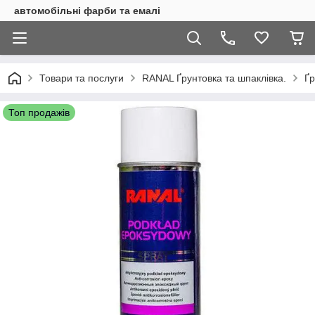
автомобільні фарби та емалі
Товари та послуги
RANAL Ґрунтовка та шпаклівка.
Ґр
Топ продажів